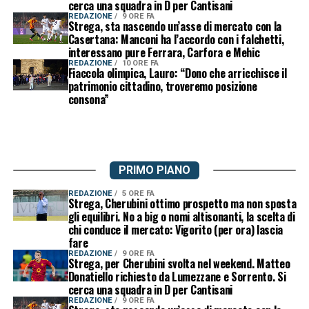
cerca una squadra in D per Cantisani
REDAZIONE
9 ORE FA
Strega, sta nascendo un’asse di mercato con la
Casertana: Manconi ha l’accordo con i falchetti,
interessano pure Ferrara, Carfora e Mehic
REDAZIONE
10 ORE FA
Fiaccola olimpica, Lauro: “Dono che arricchisce il
patrimonio cittadino, troveremo posizione
consona”
PRIMO PIANO
REDAZIONE
5 ORE FA
Strega, Cherubini ottimo prospetto ma non sposta
gli equilibri. No a big o nomi altisonanti, la scelta di
chi conduce il mercato: Vigorito (per ora) lascia
fare
REDAZIONE
9 ORE FA
Strega, per Cherubini svolta nel weekend. Matteo
Donatiello richiesto da Lumezzane e Sorrento. Si
cerca una squadra in D per Cantisani
REDAZIONE
9 ORE FA