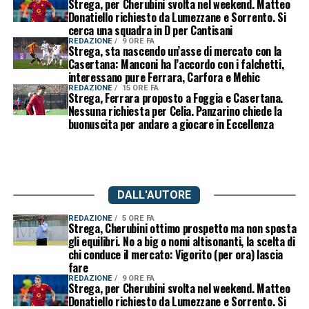
Strega, per Cherubini svolta nel weekend. Matteo
Donatiello richiesto da Lumezzane e Sorrento. Si
cerca una squadra in D per Cantisani
REDAZIONE
9 ORE FA
Strega, sta nascendo un’asse di mercato con la
Casertana: Manconi ha l’accordo con i falchetti,
interessano pure Ferrara, Carfora e Mehic
REDAZIONE
15 ORE FA
Strega, Ferrara proposto a Foggia e Casertana.
Nessuna richiesta per Celia. Panzarino chiede la
buonuscita per andare a giocare in Eccellenza
DALL'AUTORE
REDAZIONE
5 ORE FA
Strega, Cherubini ottimo prospetto ma non sposta
gli equilibri. No a big o nomi altisonanti, la scelta di
chi conduce il mercato: Vigorito (per ora) lascia
fare
REDAZIONE
9 ORE FA
Strega, per Cherubini svolta nel weekend. Matteo
Donatiello richiesto da Lumezzane e Sorrento. Si