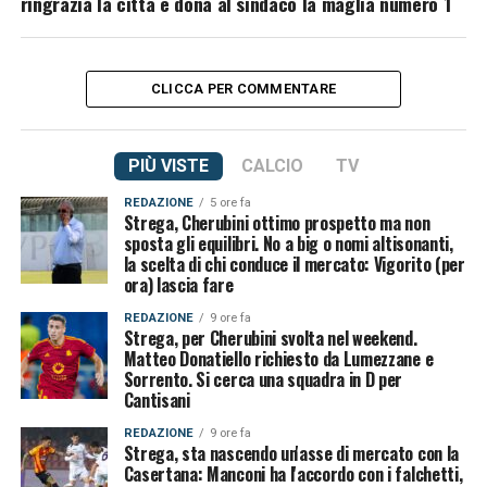
ringrazia la città e dona al sindaco la maglia numero 1
CLICCA PER COMMENTARE
PIÙ VISTE
CALCIO
TV
REDAZIONE
5 ore fa
Strega, Cherubini ottimo prospetto ma non
sposta gli equilibri. No a big o nomi altisonanti,
la scelta di chi conduce il mercato: Vigorito (per
ora) lascia fare
REDAZIONE
9 ore fa
Strega, per Cherubini svolta nel weekend.
Matteo Donatiello richiesto da Lumezzane e
Sorrento. Si cerca una squadra in D per
Cantisani
REDAZIONE
9 ore fa
Strega, sta nascendo un'asse di mercato con la
Casertana: Manconi ha l'accordo con i falchetti,