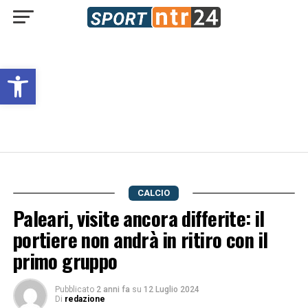
Open toolbar
CALCIO
Paleari, visite ancora differite: il
portiere non andrà in ritiro con il
primo gruppo
Pubblicato
2 anni fa
su
12 Luglio 2024
Di
redazione