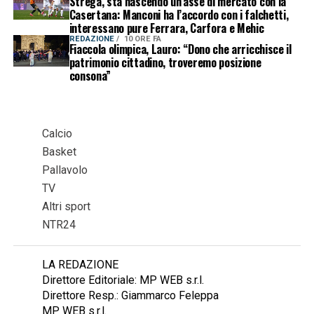
Strega, sta nascendo un’asse di mercato con la
Casertana: Manconi ha l’accordo con i falchetti,
interessano pure Ferrara, Carfora e Mehic
REDAZIONE
10 ORE FA
Fiaccola olimpica, Lauro: “Dono che arricchisce il
patrimonio cittadino, troveremo posizione
consona”
Calcio
Basket
Pallavolo
TV
Altri sport
NTR24
LA REDAZIONE
Direttore Editoriale: MP WEB s.r.l.
Direttore Resp.: Giammarco Feleppa
MP WEB s.r.l.