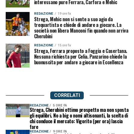
interessano pure Ferrara, Carfora e Mehic
REDAZIONE
19 ore fa
Strega, Mehic non si sente a suo agio da
trequartista e chiede di andare a giocare. La
società non libera Manconi fin quando non arriva
Cherubini
REDAZIONE
15 ore fa
Strega, Ferrara proposto a Foggia e Casertana.
Nessuna richiesta per Celia. Panzarino chiede la
buonuscita per andare a giocare in Eccellenza
CORRELATI
REDAZIONE
5 ORE FA
Strega, Cherubini ottimo prospetto ma non sposta
gli equilibri. No a big o nomi altisonanti, la scelta di
chi conduce il mercato: Vigorito (per ora) lascia
fare
REDAZIONE
9 ORE FA