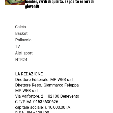
bomber, Verdi di qualità. Esposito errori di
gioventù
Calcio
Basket
Pallavolo
TV
Altri sport
NTR24
LA REDAZIONE
Direttore Editoriale: MP WEB s.r.l.
Direttore Resp.: Giammarco Feleppa
MP WEB s.r.l.
Via Valfortore, 2 – 82100 Benevento
C.F./P.IVA: 01535630626
capitale sociale: € 10.000,00 i.v.
R.E.A.: BN n.128499