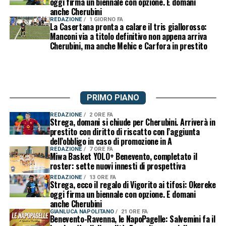
oggi firma un biennale con opzione. E domani
anche Cherubini
REDAZIONE
1 GIORNO FA
La Casertana pronta a calare il tris giallorosso:
Manconi via a titolo definitivo non appena arriva
Cherubini, ma anche Mehic e Carfora in prestito
PRIMO PIANO
REDAZIONE
2 ORE FA
Strega, domani si chiude per Cherubini. Arriverà in
prestito con diritto di riscatto con l’aggiunta
dell’obbligo in caso di promozione in A
REDAZIONE
7 ORE FA
Miwa Basket YOLO+ Benevento, completato il
roster: sette nuovi innesti di prospettiva
REDAZIONE
13 ORE FA
Strega, ecco il regalo di Vigorito ai tifosi: Okereke
oggi firma un biennale con opzione. E domani
anche Cherubini
GIANLUCA NAPOLITANO
21 ORE FA
Benevento-Ravenna, le NapoPagelle: Salvemini fa il