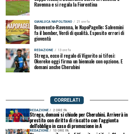
Ravenna e si regala la Fiorentina
GIANLUCA NAPOLITANO
21 ore fa
Benevento-Ravenna, le NapoPagelle: Salvemini
fa il bomber, Verdi di qualità. Esposito errori di
gioventù
REDAZIONE
13 ore fa
Strega, ecco il regalo di Vigorito ai tifosi:
Okereke oggi firma un biennale con opzione. E
domani anche Cherubini
CORRELATI
REDAZIONE
2 ORE FA
Strega, domani si chiude per Cherubini. Arriverà in
prestito con diritto di riscatto con l’aggiunta
dell’obbligo in caso di promozione in A
REDAZIONE
13 ORE FA