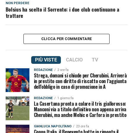
NON PERDERE
Bolsius ha scelto il Sorrento: i due club continuano a
trattare
CLICCA PER COMMENTARE
PIÙ VISTE
CALCIO
TV
REDAZIONE
2 ore fa
Strega, domani si chiude per Cherubini. Arriverà
in prestito con diritto di riscatto con l’aggiunta
dell’obbligo in caso di promozione in A
REDAZIONE
1 giorno fa
La Casertana pronta a calare il tris giallorosso:
Manconi via a titolo definitivo non appena arriva
Cherubini, ma anche Mehic e Carfora in prestito
GIANLUCA NAPOLITANO
23 ore fa
Coppa Italia, il Benevento batte in rimonta il