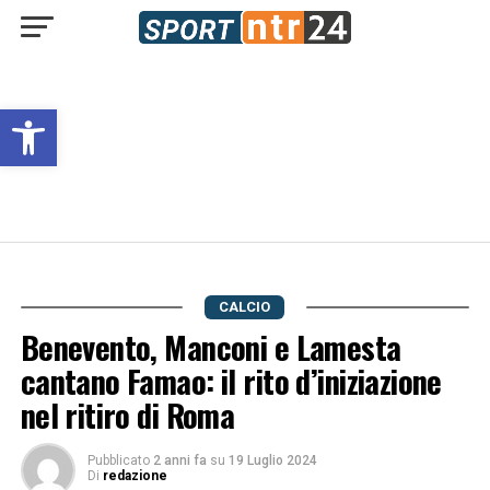
Open toolbar
CALCIO
Benevento, Manconi e Lamesta
cantano Famao: il rito d’iniziazione
nel ritiro di Roma
Pubblicato
2 anni fa
su
19 Luglio 2024
Di
redazione