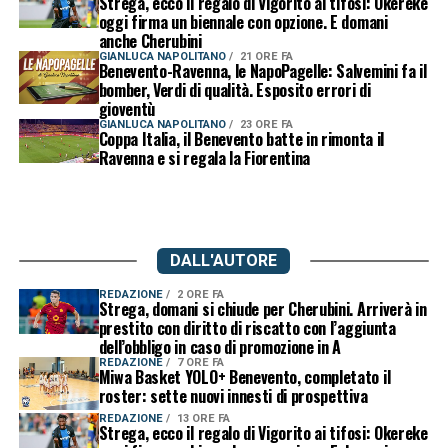
Strega, ecco il regalo di Vigorito ai tifosi: Okereke
oggi firma un biennale con opzione. E domani
anche Cherubini
GIANLUCA NAPOLITANO
21 ORE FA
Benevento-Ravenna, le NapoPagelle: Salvemini fa il
bomber, Verdi di qualità. Esposito errori di
gioventù
GIANLUCA NAPOLITANO
23 ORE FA
Coppa Italia, il Benevento batte in rimonta il
Ravenna e si regala la Fiorentina
DALL'AUTORE
REDAZIONE
2 ORE FA
Strega, domani si chiude per Cherubini. Arriverà in
prestito con diritto di riscatto con l’aggiunta
dell’obbligo in caso di promozione in A
REDAZIONE
7 ORE FA
Miwa Basket YOLO+ Benevento, completato il
roster: sette nuovi innesti di prospettiva
REDAZIONE
13 ORE FA
Strega, ecco il regalo di Vigorito ai tifosi: Okereke