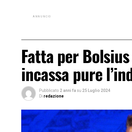
ANNUNCIO
Fatta per Bolsius
incassa pure l’in
Pubblicato
2 anni fa
su
25 Luglio 2024
Di
redazione