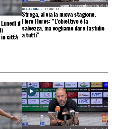
REDAZIONE
17 ORE FA
Strega, al via la nuova stagione.
Floro Flores: “L’obiettivo è la
 Lunedì il
salvezza, ma vogliamo dare fastidio
dì
a tutti”
in città