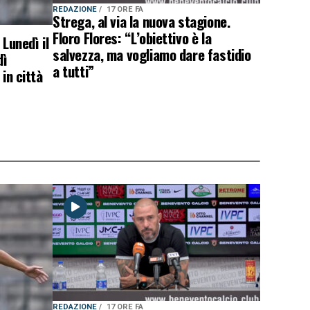
REDAZIONE
17 ORE FA
Strega, al via la nuova stagione.
Floro Flores: “L’obiettivo è la
 Lunedì il
salvezza, ma vogliamo dare fastidio
dì
a tutti”
in città
REDAZIONE
17 ORE FA