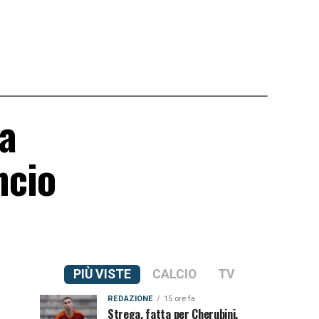
ga
ncio
PIÙ VISTE
CALCIO
TV
REDAZIONE
15 ore fa
Strega, fatta per Cherubini.