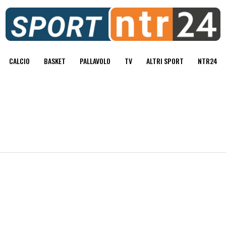
CALCIO
BASKET
PALLAVOLO
TV
ALTRI SPORT
NTR24