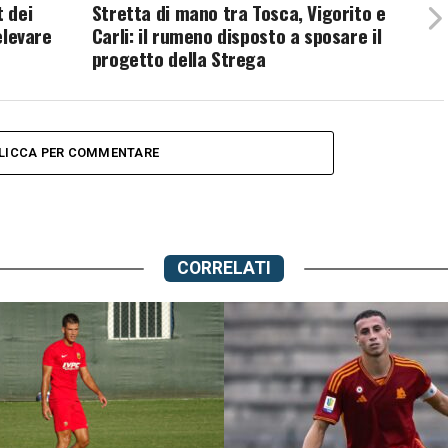
t dei
Stretta di mano tra Tosca, Vigorito e
elevare
Carli: il rumeno disposto a sposare il
progetto della Strega
LICCA PER COMMENTARE
CORRELATI