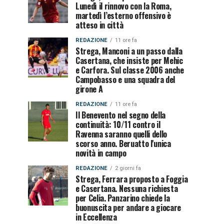
Lunedì il rinnovo con la Roma,
martedì l’esterno offensivo è
atteso in città
REDAZIONE
11 ore fa
Strega, Manconi a un passo dalla
Casertana, che insiste per Mehic
e Carfora. Sul classe 2006 anche
Campobasso e una squadra del
girone A
REDAZIONE
11 ore fa
Il Benevento nel segno della
continuità: 10/11 contro il
Ravenna saranno quelli dello
scorso anno. Beruatto l'unica
novità in campo
REDAZIONE
2 giorni fa
Strega, Ferrara proposto a Foggia
e Casertana. Nessuna richiesta
per Celia. Panzarino chiede la
buonuscita per andare a giocare
in Eccellenza