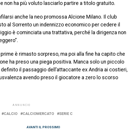
non ha più voluto lasciarlo partire a titolo gratuito.
infilarsi anche la neo promossa Alcione Milano. Il club
iesto al Sorrento un indennizzo economico per cedere il
riggio è cominciata una trattativa, perché la dirigenza non
leggero”.
e prime è rimasto sorpreso, ma poi alla fine ha capito che
one ha preso una piega positiva. Manca solo un piccolo
à definito il passaggio dell’attaccante ex Andria ai costieri,
lusvalenza avendo preso il giocatore a zero lo scorso
ANNUNCIO
CALCIO
CALCIOMERCATO
SERIE C
AVANTI IL ​​PROSSIMO