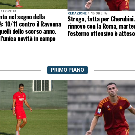
11 ORE FA
REDAZIONE
15 ORE FA
nto nel segno della
Strega, fatta per Cherubini.
à: 10/11 contro il Ravenna
rinnovo con la Roma, marte
uelli dello scorso anno.
l’esterno offensivo è atteso 
l’unica novità in campo
PRIMO PIANO