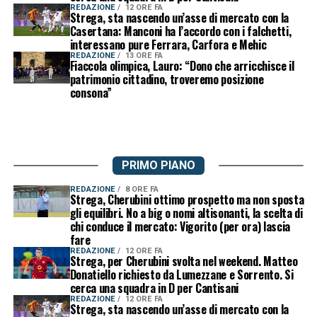
REDAZIONE
12 ORE FA
Strega, sta nascendo un’asse di mercato con la
Casertana: Manconi ha l’accordo con i falchetti,
interessano pure Ferrara, Carfora e Mehic
REDAZIONE
13 ORE FA
Fiaccola olimpica, Lauro: “Dono che arricchisce il
patrimonio cittadino, troveremo posizione
consona”
PRIMO PIANO
REDAZIONE
8 ORE FA
Strega, Cherubini ottimo prospetto ma non sposta
gli equilibri. No a big o nomi altisonanti, la scelta di
chi conduce il mercato: Vigorito (per ora) lascia
fare
REDAZIONE
12 ORE FA
Strega, per Cherubini svolta nel weekend. Matteo
Donatiello richiesto da Lumezzane e Sorrento. Si
cerca una squadra in D per Cantisani
REDAZIONE
12 ORE FA
Strega, sta nascendo un’asse di mercato con la