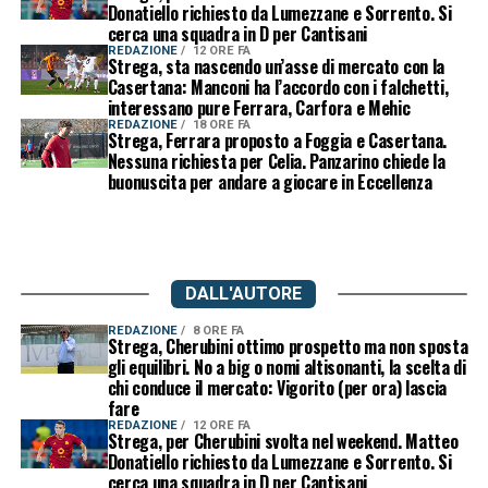
Donatiello richiesto da Lumezzane e Sorrento. Si
cerca una squadra in D per Cantisani
REDAZIONE
12 ORE FA
Strega, sta nascendo un’asse di mercato con la
Casertana: Manconi ha l’accordo con i falchetti,
interessano pure Ferrara, Carfora e Mehic
REDAZIONE
18 ORE FA
Strega, Ferrara proposto a Foggia e Casertana.
Nessuna richiesta per Celia. Panzarino chiede la
buonuscita per andare a giocare in Eccellenza
DALL'AUTORE
REDAZIONE
8 ORE FA
Strega, Cherubini ottimo prospetto ma non sposta
gli equilibri. No a big o nomi altisonanti, la scelta di
chi conduce il mercato: Vigorito (per ora) lascia
fare
REDAZIONE
12 ORE FA
Strega, per Cherubini svolta nel weekend. Matteo
Donatiello richiesto da Lumezzane e Sorrento. Si
cerca una squadra in D per Cantisani