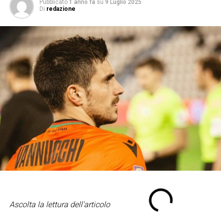
Pubblicato
1 anno fa
su
9 Luglio 2025
Di
redazione
Ascolta la lettura dell'articolo