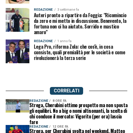
REDAZIONE
3 settimane fa
Auteri pronto a ripartire da Foggia: "Ricomincio
da zero e mi metto in discussione. Benevento, la
fortuna non ci ha aiutato. Sorrido e mastico
amaro"
REDAZIONE
1 anno fa
Lega Pro, riforma Zola: che cos'è, in cosa
consiste, quali premialità per le società e come
rivoluzionerà la terza serie
CORRELATI
REDAZIONE
8 ORE FA
Strega, Cherubini ottimo prospetto ma non sposta
gli equilibri. No a big o nomi altisonanti, la scelta di
chi conduce il mercato: Vigorito (per ora) lascia
fare
REDAZIONE
12 ORE FA
Strega, per Cherubini svolta nel weekend. Matteo