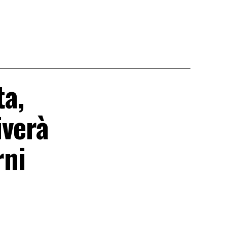
ta,
iverà
rni