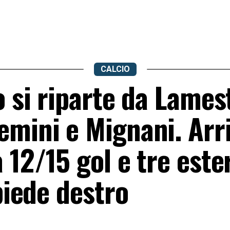
CALCIO
o si riparte da Lames
emini e Mignani. Arr
 12/15 gol e tre este
piede destro