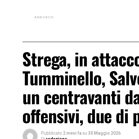
ANNUNCIO
Strega, in attacc
Tumminello, Salv
un centravanti da
offensivi, due di 
Pubblicato
2 mesi fa
su
30 Maggio 2026