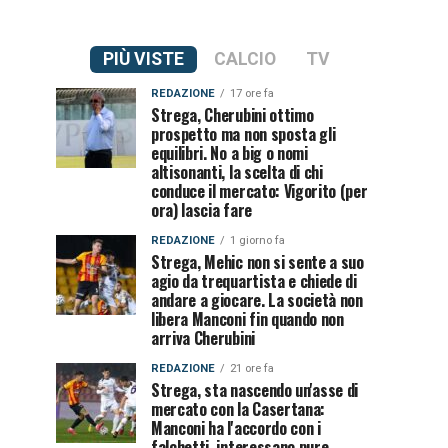
PIÙ VISTE
CALCIO
TV
REDAZIONE
17 ore fa
Strega, Cherubini ottimo
prospetto ma non sposta gli
equilibri. No a big o nomi
altisonanti, la scelta di chi
conduce il mercato: Vigorito (per
ora) lascia fare
REDAZIONE
1 giorno fa
Strega, Mehic non si sente a suo
agio da trequartista e chiede di
andare a giocare. La società non
libera Manconi fin quando non
arriva Cherubini
REDAZIONE
21 ore fa
Strega, sta nascendo un'asse di
mercato con la Casertana:
Manconi ha l'accordo con i
falchetti, interessano pure