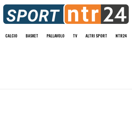
CALCIO
BASKET
PALLAVOLO
TV
ALTRI SPORT
NTR24