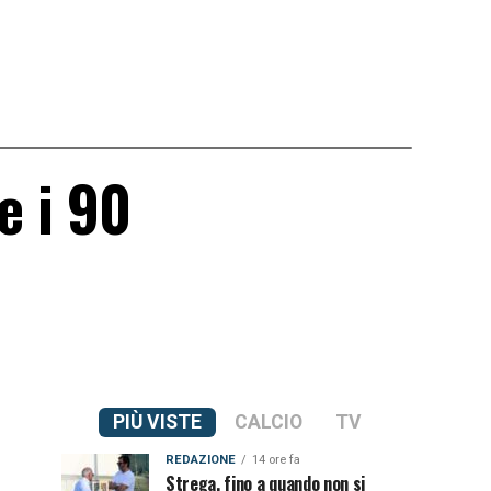
e i 90
PIÙ VISTE
CALCIO
TV
REDAZIONE
14 ore fa
Strega, fino a quando non si