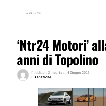
ANNUNCIO
‘Ntr24 Motori’ all
anni di Topolino
Pubblicato
2 mesi fa
su
4 Giugno 2026
Di
redazione