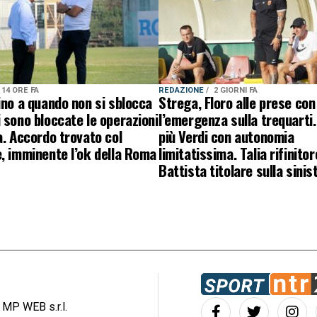
14 ORE FA
REDAZIONE
2 GIORNI FA
ino a quando non si sblocca
Strega, Floro alle prese con
 sono bloccate le operazioni
l’emergenza sulla trequarti.
a. Accordo trovato col
più Verdi con autonomia
, imminente l’ok della Roma
limitatissima. Talia rifinitor
Battista titolare sulla sinis
: MP WEB s.r.l.