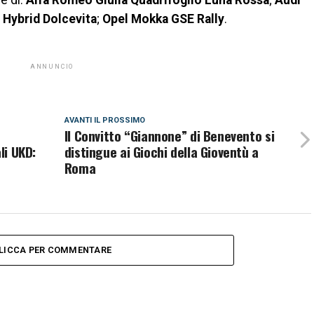
he di:
Alfa Romeo Giulia Quadrifoglio Luna Rossa
;
Audi
 Hybrid Dolcevita
;
Opel Mokka GSE Rally
.
ANNUNCIO
AVANTI IL ​​PROSSIMO
Il Convitto “Giannone” di Benevento si
li UKD:
distingue ai Giochi della Gioventù a
Roma
LICCA PER COMMENTARE