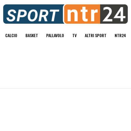
CALCIO
BASKET
PALLAVOLO
TV
ALTRI SPORT
NTR24