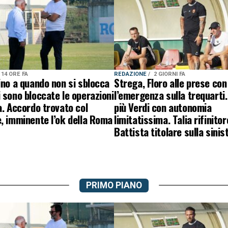
14 ORE FA
REDAZIONE
2 GIORNI FA
ino a quando non si sblocca
Strega, Floro alle prese con
 sono bloccate le operazioni
l’emergenza sulla trequarti.
a. Accordo trovato col
più Verdi con autonomia
, imminente l’ok della Roma
limitatissima. Talia rifinitor
Battista titolare sulla sinis
PRIMO PIANO