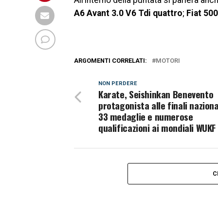
All’interno della puntata si parlerà anc
A6 Avant 3.0 V6 Tdi quattro
;
Fiat 500
ARGOMENTI CORRELATI:
MOTORI
NON PERDERE
Karate, Seishinkan Benevento
protagonista alle finali naziona
33 medaglie e numerose
qualificazioni ai mondiali WUKF
C