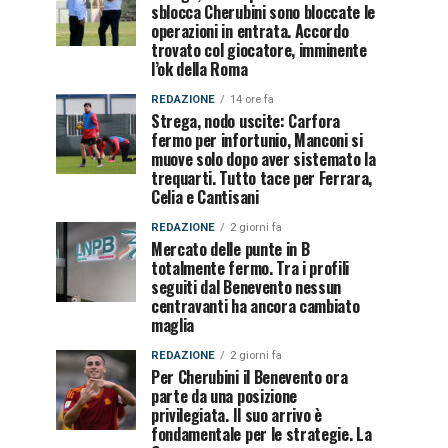
sblocca Cherubini sono bloccate le
operazioni in entrata. Accordo
trovato col giocatore, imminente
l’ok della Roma
REDAZIONE
14 ore fa
Strega, nodo uscite: Carfora
fermo per infortunio, Manconi si
muove solo dopo aver sistemato la
trequarti. Tutto tace per Ferrara,
Celia e Cantisani
REDAZIONE
2 giorni fa
Mercato delle punte in B
totalmente fermo. Tra i profili
seguiti dal Benevento nessun
centravanti ha ancora cambiato
maglia
REDAZIONE
2 giorni fa
Per Cherubini il Benevento ora
parte da una posizione
privilegiata. Il suo arrivo è
fondamentale per le strategie. La