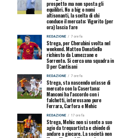
prospetto ma non sposta gli
equilibri. No a big o nomi
altisonanti, la scelta di chi
conduce il mercato: Vigorito (per
ora) lascia fare
REDAZIONE
7 ore fa
Strega, per Cherubini svolta nel
weekend. Matteo Donatiello
richiesto da Lumezzane e
Sorrento. Si cerca una squadra in
D per Cantisani
REDAZIONE
7 ore fa
Strega, sta nascendo un'asse di
mercato con la Casertana:
Manconi ha l'accordo con i
falchetti, interessano pure
Ferrara, Carfora e Mehic
REDAZIONE
17 ore fa
Strega, Mehic non si sente a suo
agio da trequartista e chiede di
andare a giocare. La società non