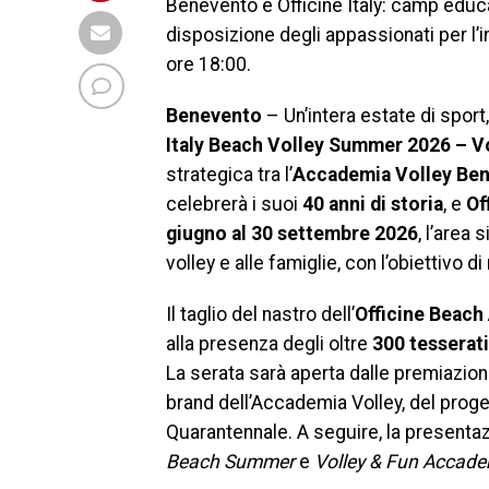
Benevento e Officine Italy: camp educ
disposizione degli appassionati per l’
ore 18:00.
Benevento
– Un’intera estate di sport
Italy Beach Volley Summer 2026 – V
strategica tra l’
Accademia Volley Be
celebrerà i suoi
40 anni di storia
, e
Of
giugno al 30 settembre 2026
, l’area
volley e alle famiglie, con l’obiettivo d
Il taglio del nastro dell’
Officine Beach
alla presenza degli oltre
300 tesserat
La serata sarà aperta dalle premiazio
brand dell’Accademia Volley, del prog
Quarantennale. A seguire, la presenta
Beach Summer
e
Volley & Fun Accad