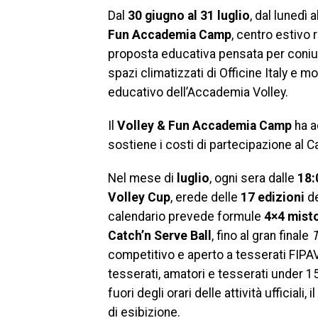
Dal
30 giugno al 31 luglio
, dal lunedì 
Fun Accademia Camp
, centro estivo 
proposta educativa pensata per coniugar
spazi climatizzati di Officine Italy e 
educativo dell’Accademia Volley.
Il
Volley & Fun Accademia Camp
ha a
sostiene i costi di partecipazione al Ca
Nel mese di
luglio
, ogni sera dalle
18:
Volley Cup
, erede delle
17 edizioni
d
calendario prevede formule
4×4 mist
Catch’n Serve Ball
, fino al gran finale
T
competitivo e aperto a tesserati FIPAV 
tesserati, amatori e tesserati under 15 
fuori degli orari delle attività ufficiali,
di esibizione.