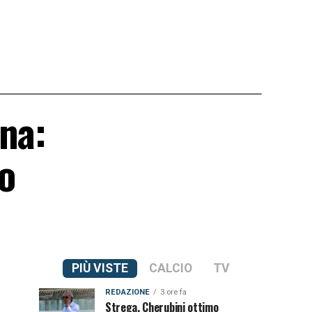
na:
to
PIÙ VISTE
CALCIO
TV
REDAZIONE
3 ore fa
Strega, Cherubini ottimo