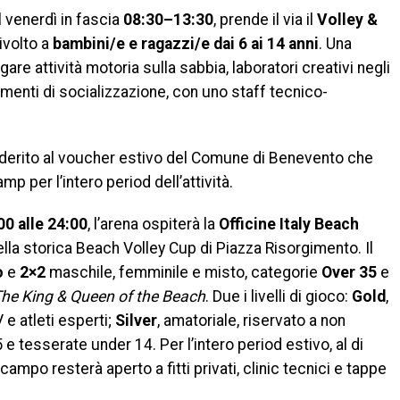
al venerdì in fascia
08:30–13:30
, prende il via il
Volley &
rivolto a
bambini/e e ragazzi/e dai 6 ai 14 anni
. Una
e attività motoria sulla sabbia, laboratori creativi negli
momenti di socializzazione, con uno staff tecnico-
derito al voucher estivo del Comune di Benevento che
mp per l’intero period dell’attività.
00 alle 24:00
, l’arena ospiterà la
Officine Italy Beach
ella storica Beach Volley Cup di Piazza Risorgimento. Il
o
e
2×2
maschile, femminile e misto, categorie
Over 35
e
he King & Queen of the Beach
. Due i livelli di gioco:
Gold
,
e atleti esperti;
Silver
, amatoriale, riservato a non
e tesserate under 14. Per l’intero period estivo, al di
 il campo resterà aperto a fitti privati, clinic tecnici e tappe