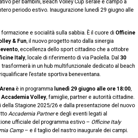
ativo per bambini, Beach Volley Cup serale e campo a
intero periodo estivo. Inaugurazione lunedì 29 giugno alle
, formazione e socialità sulla sabbia. È il cuore di
Officine
olley & Fun
, il nuovo progetto nato dalla sinergia
nevento
, eccellenza dello sport cittadino che a ottobre
ficine Italy
, locale di riferimento di via Paolella. Dal
30
 si trasformerà in un hub multifunzionale dedicato al beach
i riqualificare l’estate sportiva beneventana.
 Arena
è in programma
lunedì 29 giugno alle ore 18:00
,
i Accademia Volley
, famiglie, partner e autorità cittadine.
ni della Stagione 2025/26 e dalla presentazione del nuovo
etto
Accademia Partner
e degli eventi legati al
zione ufficiale del programma estivo –
Officine Italy
emia Camp
– e il taglio del nastro inaugurale dei campi.