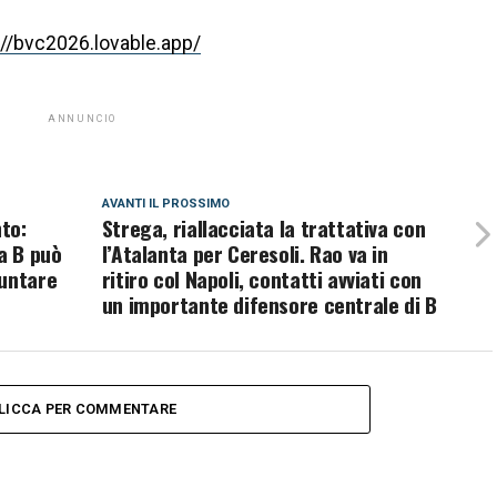
://bvc2026.lovable.app/
ANNUNCIO
AVANTI IL ​​PROSSIMO
nto:
Strega, riallacciata la trattativa con
a B può
l’Atalanta per Ceresoli. Rao va in
puntare
ritiro col Napoli, contatti avviati con
un importante difensore centrale di B
LICCA PER COMMENTARE