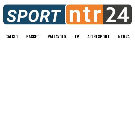
CALCIO
BASKET
PALLAVOLO
TV
ALTRI SPORT
NTR24