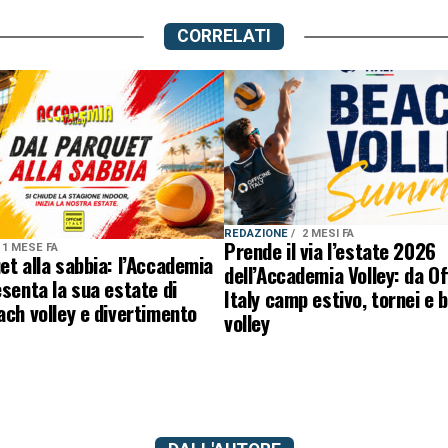
CORRELATI
REDAZIONE
2 MESI FA
Prende il via l’estate 2026
1 MESE FA
et alla sabbia: l’Accademia
dell’Accademia Volley: da Of
esenta la sua estate di
Italy camp estivo, tornei e 
ach volley e divertimento
volley