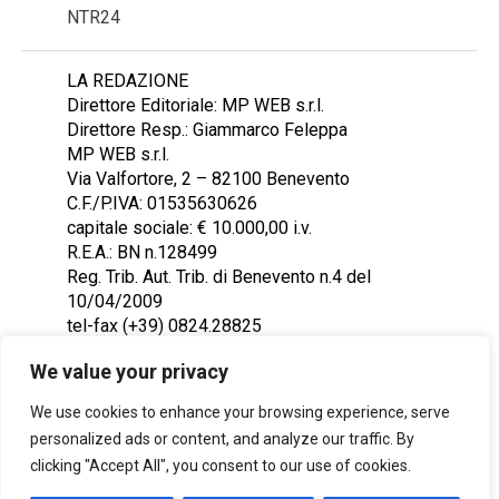
NTR24
LA REDAZIONE
Direttore Editoriale: MP WEB s.r.l.
Direttore Resp.: Giammarco Feleppa
MP WEB s.r.l.
Via Valfortore, 2 – 82100 Benevento
C.F./P.IVA: 01535630626
capitale sociale: € 10.000,00 i.v.
R.E.A.: BN n.128499
Reg. Trib. Aut. Trib. di Benevento n.4 del
10/04/2009
tel-fax (+39) 0824.28825
Contattaci: redazione@ntr24.tv
We value your privacy
We use cookies to enhance your browsing experience, serve
personalized ads or content, and analyze our traffic. By
clicking "Accept All", you consent to our use of cookies.