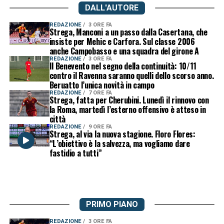
DALL'AUTORE
REDAZIONE
3 ORE FA
Strega, Manconi a un passo dalla Casertana, che
insiste per Mehic e Carfora. Sul classe 2006
anche Campobasso e una squadra del girone A
REDAZIONE
3 ORE FA
Il Benevento nel segno della continuità: 10/11
contro il Ravenna saranno quelli dello scorso anno.
Beruatto l’unica novità in campo
REDAZIONE
7 ORE FA
Strega, fatta per Cherubini. Lunedì il rinnovo con
la Roma, martedì l’esterno offensivo è atteso in
città
REDAZIONE
9 ORE FA
Strega, al via la nuova stagione. Floro Flores:
“L’obiettivo è la salvezza, ma vogliamo dare
fastidio a tutti”
PRIMO PIANO
REDAZIONE
3 ORE FA