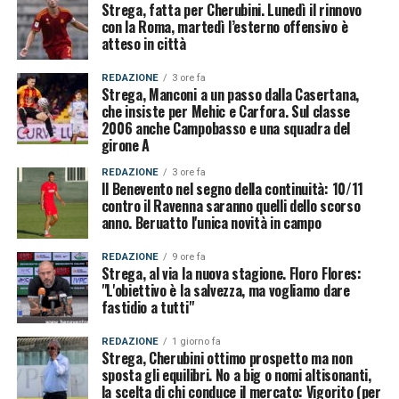
Strega, fatta per Cherubini. Lunedì il rinnovo
con la Roma, martedì l’esterno offensivo è
atteso in città
REDAZIONE
3 ore fa
Strega, Manconi a un passo dalla Casertana,
che insiste per Mehic e Carfora. Sul classe
2006 anche Campobasso e una squadra del
girone A
REDAZIONE
3 ore fa
Il Benevento nel segno della continuità: 10/11
contro il Ravenna saranno quelli dello scorso
anno. Beruatto l'unica novità in campo
REDAZIONE
9 ore fa
Strega, al via la nuova stagione. Floro Flores:
"L'obiettivo è la salvezza, ma vogliamo dare
fastidio a tutti"
REDAZIONE
1 giorno fa
Strega, Cherubini ottimo prospetto ma non
sposta gli equilibri. No a big o nomi altisonanti,
la scelta di chi conduce il mercato: Vigorito (per