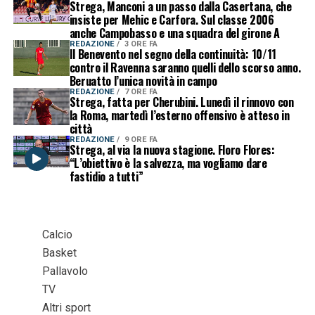
Strega, Manconi a un passo dalla Casertana, che
insiste per Mehic e Carfora. Sul classe 2006
anche Campobasso e una squadra del girone A
REDAZIONE
3 ORE FA
Il Benevento nel segno della continuità: 10/11
contro il Ravenna saranno quelli dello scorso anno.
Beruatto l’unica novità in campo
REDAZIONE
7 ORE FA
Strega, fatta per Cherubini. Lunedì il rinnovo con
la Roma, martedì l’esterno offensivo è atteso in
città
REDAZIONE
9 ORE FA
Strega, al via la nuova stagione. Floro Flores:
“L’obiettivo è la salvezza, ma vogliamo dare
fastidio a tutti”
Calcio
Basket
Pallavolo
TV
Altri sport