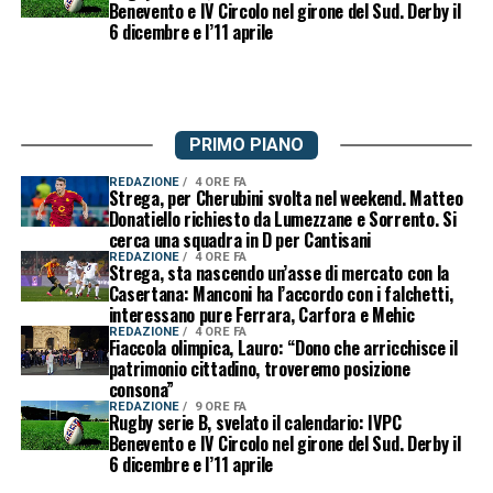
Benevento e IV Circolo nel girone del Sud. Derby il
6 dicembre e l’11 aprile
PRIMO PIANO
REDAZIONE
4 ORE FA
Strega, per Cherubini svolta nel weekend. Matteo
Donatiello richiesto da Lumezzane e Sorrento. Si
cerca una squadra in D per Cantisani
REDAZIONE
4 ORE FA
Strega, sta nascendo un’asse di mercato con la
Casertana: Manconi ha l’accordo con i falchetti,
interessano pure Ferrara, Carfora e Mehic
REDAZIONE
4 ORE FA
Fiaccola olimpica, Lauro: “Dono che arricchisce il
patrimonio cittadino, troveremo posizione
consona”
REDAZIONE
9 ORE FA
Rugby serie B, svelato il calendario: IVPC
Benevento e IV Circolo nel girone del Sud. Derby il
6 dicembre e l’11 aprile