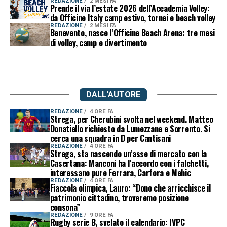
REDAZIONE
2 MESI FA
Prende il via l’estate 2026 dell’Accademia Volley:
da Officine Italy camp estivo, tornei e beach volley
REDAZIONE
2 MESI FA
Benevento, nasce l’Officine Beach Arena: tre mesi
di volley, camp e divertimento
DALL'AUTORE
REDAZIONE
4 ORE FA
Strega, per Cherubini svolta nel weekend. Matteo
Donatiello richiesto da Lumezzane e Sorrento. Si
cerca una squadra in D per Cantisani
REDAZIONE
4 ORE FA
Strega, sta nascendo un’asse di mercato con la
Casertana: Manconi ha l’accordo con i falchetti,
interessano pure Ferrara, Carfora e Mehic
REDAZIONE
4 ORE FA
Fiaccola olimpica, Lauro: “Dono che arricchisce il
patrimonio cittadino, troveremo posizione
consona”
REDAZIONE
9 ORE FA
Rugby serie B, svelato il calendario: IVPC