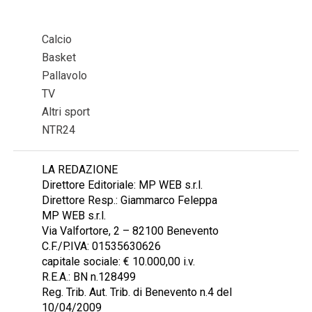
Calcio
Basket
Pallavolo
TV
Altri sport
NTR24
LA REDAZIONE
Direttore Editoriale: MP WEB s.r.l.
Direttore Resp.: Giammarco Feleppa
MP WEB s.r.l.
Via Valfortore, 2 – 82100 Benevento
C.F./P.IVA: 01535630626
capitale sociale: € 10.000,00 i.v.
R.E.A.: BN n.128499
Reg. Trib. Aut. Trib. di Benevento n.4 del
10/04/2009