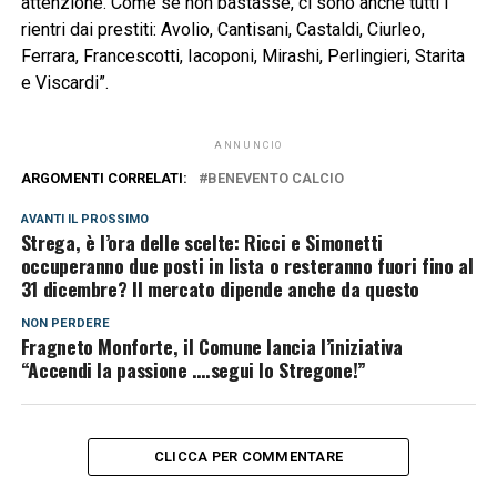
attenzione. Come se non bastasse, ci sono anche tutti i
rientri dai prestiti: Avolio, Cantisani, Castaldi, Ciurleo,
Ferrara, Francescotti, Iacoponi, Mirashi, Perlingieri, Starita
e Viscardi”.
ANNUNCIO
ARGOMENTI CORRELATI:
BENEVENTO CALCIO
AVANTI IL ​​PROSSIMO
Strega, è l’ora delle scelte: Ricci e Simonetti
occuperanno due posti in lista o resteranno fuori fino al
31 dicembre? Il mercato dipende anche da questo
NON PERDERE
Fragneto Monforte, il Comune lancia l’iniziativa
“Accendi la passione ….segui lo Stregone!”
CLICCA PER COMMENTARE