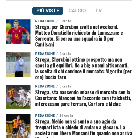
PIÙ VISTE
CALCIO
TV
REDAZIONE
6 ore fa
Strega, per Cherubini svolta nel weekend.
Matteo Donatiello richiesto da Lumezzane e
Sorrento. Si cerca una squadra in D per
Cantisani
REDAZIONE
2 ore fa
Strega, Cherubini ottimo prospetto ma non
sposta gli equilibri. No a big o nomi altisonanti,
la scelta di chi conduce il mercato: Vigorito (per
ora) lascia fare
REDAZIONE
6 ore fa
Strega, sta nascendo un'asse di mercato con la
Casertana: Manconi ha l'accordo con i falchetti,
interessano pure Ferrara, Carfora e Mehic
REDAZIONE
16 ore fa
Strega, Mehic non si sente a suo agio da
trequartista e chiede di andare a giocare. La
società non libera Manconi fin quando non arriva