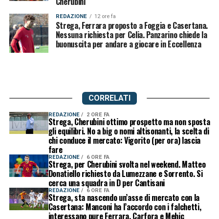
Cherubini
REDAZIONE
12 ore fa
Strega, Ferrara proposto a Foggia e Casertana.
Nessuna richiesta per Celia. Panzarino chiede la
buonuscita per andare a giocare in Eccellenza
CORRELATI
REDAZIONE
2 ORE FA
Strega, Cherubini ottimo prospetto ma non sposta
gli equilibri. No a big o nomi altisonanti, la scelta di
chi conduce il mercato: Vigorito (per ora) lascia
fare
REDAZIONE
6 ORE FA
Strega, per Cherubini svolta nel weekend. Matteo
Donatiello richiesto da Lumezzane e Sorrento. Si
cerca una squadra in D per Cantisani
REDAZIONE
6 ORE FA
Strega, sta nascendo un’asse di mercato con la
Casertana: Manconi ha l’accordo con i falchetti,
interessano pure Ferrara, Carfora e Mehic