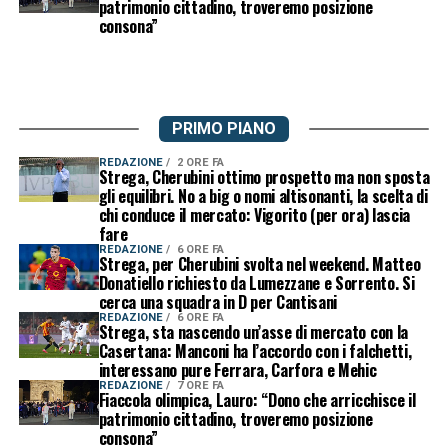
patrimonio cittadino, troveremo posizione
consona”
PRIMO PIANO
REDAZIONE
2 ORE FA
Strega, Cherubini ottimo prospetto ma non sposta
gli equilibri. No a big o nomi altisonanti, la scelta di
chi conduce il mercato: Vigorito (per ora) lascia
fare
REDAZIONE
6 ORE FA
Strega, per Cherubini svolta nel weekend. Matteo
Donatiello richiesto da Lumezzane e Sorrento. Si
cerca una squadra in D per Cantisani
REDAZIONE
6 ORE FA
Strega, sta nascendo un’asse di mercato con la
Casertana: Manconi ha l’accordo con i falchetti,
interessano pure Ferrara, Carfora e Mehic
REDAZIONE
7 ORE FA
Fiaccola olimpica, Lauro: “Dono che arricchisce il
patrimonio cittadino, troveremo posizione
consona”