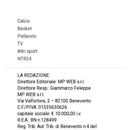
Calcio
Basket
Pallavolo
TV
Altri sport
NTR24
LA REDAZIONE
Direttore Editoriale: MP WEB s.r.l.
Direttore Resp.: Giammarco Feleppa
MP WEB s.r.l.
Via Valfortore, 2 – 82100 Benevento
C.F./P.IVA: 01535630626
capitale sociale: € 10.000,00 i.v.
R.E.A.: BN n.128499
Reg. Trib. Aut. Trib. di Benevento n.4 del