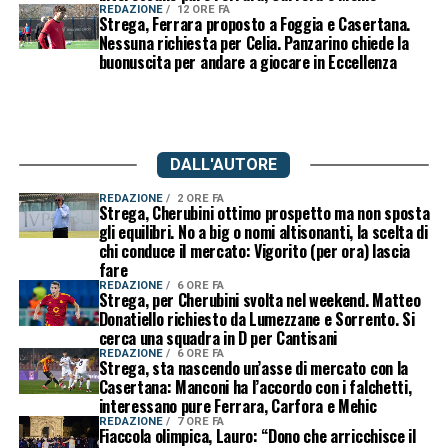
REDAZIONE
12 ORE FA
Strega, Ferrara proposto a Foggia e Casertana.
Nessuna richiesta per Celia. Panzarino chiede la
buonuscita per andare a giocare in Eccellenza
DALL'AUTORE
REDAZIONE
2 ORE FA
Strega, Cherubini ottimo prospetto ma non sposta
gli equilibri. No a big o nomi altisonanti, la scelta di
chi conduce il mercato: Vigorito (per ora) lascia
fare
REDAZIONE
6 ORE FA
Strega, per Cherubini svolta nel weekend. Matteo
Donatiello richiesto da Lumezzane e Sorrento. Si
cerca una squadra in D per Cantisani
REDAZIONE
6 ORE FA
Strega, sta nascendo un’asse di mercato con la
Casertana: Manconi ha l’accordo con i falchetti,
interessano pure Ferrara, Carfora e Mehic
REDAZIONE
7 ORE FA
Fiaccola olimpica, Lauro: “Dono che arricchisce il