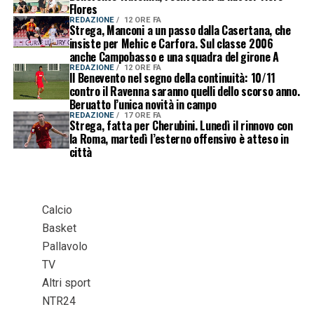
Flores
REDAZIONE
12 ORE FA
Strega, Manconi a un passo dalla Casertana, che
insiste per Mehic e Carfora. Sul classe 2006
anche Campobasso e una squadra del girone A
REDAZIONE
12 ORE FA
Il Benevento nel segno della continuità: 10/11
contro il Ravenna saranno quelli dello scorso anno.
Beruatto l’unica novità in campo
REDAZIONE
17 ORE FA
Strega, fatta per Cherubini. Lunedì il rinnovo con
la Roma, martedì l’esterno offensivo è atteso in
città
Calcio
Basket
Pallavolo
TV
Altri sport
NTR24