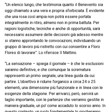
“Un elenco lungo, che testimonia quanto il Benevento sia
oggi chiamato a una vera e propria sforbiciata. È evidente
che una rosa così ampia non potrà essere portata
integralmente in ritiro, almeno non in prima battuta. Per
ragioni logistiche, tecniche e anche di opportunità, sarà
necessario assumere delle decisioni già adesso mentre
si stanno approntando le convocazioni, individuando un
gruppo di lavoro più ristretto con cui consentire a Floro
Flores di lavorare”. Lo riferisce Il Mattino.
“La sensazione – spiega il giornale – è che le esclusioni
saranno definitive, e che comunque la scrematura
rappresenti un primo segnale, una linea guida da cui
partire. L’obiettivo è ridurre l’organico a circa 24 o 25
elementi, una dimensione più funzionale e in linea con le
esigenze della stagione. Per arrivarci, però, servirà un
taglio importante, con le partenze che verranno gestite in
maniera graduale, un po’ come accaduto lo scorso anno. In
questo contesto, un ruolo fondamentale lo giocheranno