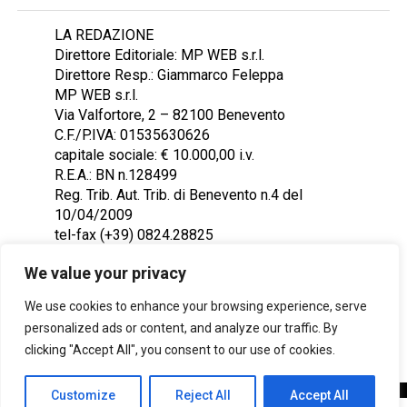
LA REDAZIONE
Direttore Editoriale: MP WEB s.r.l.
Direttore Resp.: Giammarco Feleppa
MP WEB s.r.l.
Via Valfortore, 2 – 82100 Benevento
C.F./P.IVA: 01535630626
capitale sociale: € 10.000,00 i.v.
R.E.A.: BN n.128499
Reg. Trib. Aut. Trib. di Benevento n.4 del
10/04/2009
tel-fax (+39) 0824.28825
Contattaci: redazione@ntr24.tv
We value your privacy
We use cookies to enhance your browsing experience, serve
personalized ads or content, and analyze our traffic. By
clicking "Accept All", you consent to our use of cookies.
Customize
Reject All
Accept All