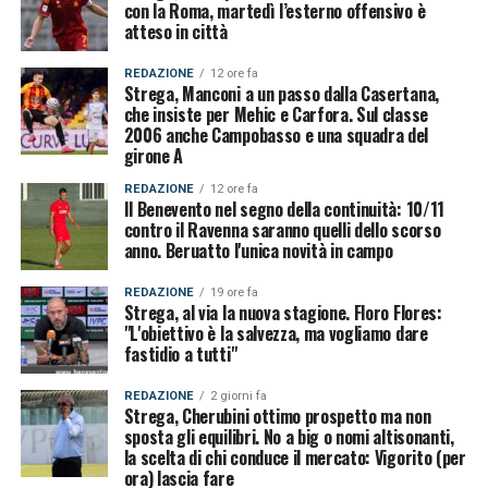
con la Roma, martedì l’esterno offensivo è
atteso in città
REDAZIONE
12 ore fa
Strega, Manconi a un passo dalla Casertana,
che insiste per Mehic e Carfora. Sul classe
2006 anche Campobasso e una squadra del
girone A
REDAZIONE
12 ore fa
Il Benevento nel segno della continuità: 10/11
contro il Ravenna saranno quelli dello scorso
anno. Beruatto l'unica novità in campo
REDAZIONE
19 ore fa
Strega, al via la nuova stagione. Floro Flores:
"L'obiettivo è la salvezza, ma vogliamo dare
fastidio a tutti"
REDAZIONE
2 giorni fa
Strega, Cherubini ottimo prospetto ma non
sposta gli equilibri. No a big o nomi altisonanti,
la scelta di chi conduce il mercato: Vigorito (per
ora) lascia fare