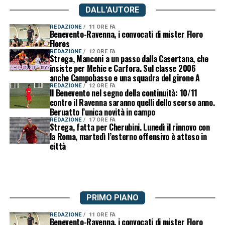
DALL'AUTORE
REDAZIONE
11 ORE FA
Benevento-Ravenna, i convocati di mister Floro
Flores
REDAZIONE
12 ORE FA
Strega, Manconi a un passo dalla Casertana, che
insiste per Mehic e Carfora. Sul classe 2006
anche Campobasso e una squadra del girone A
REDAZIONE
12 ORE FA
Il Benevento nel segno della continuità: 10/11
contro il Ravenna saranno quelli dello scorso anno.
Beruatto l’unica novità in campo
REDAZIONE
17 ORE FA
Strega, fatta per Cherubini. Lunedì il rinnovo con
la Roma, martedì l’esterno offensivo è atteso in
città
PRIMO PIANO
REDAZIONE
11 ORE FA
Benevento-Ravenna, i convocati di mister Floro