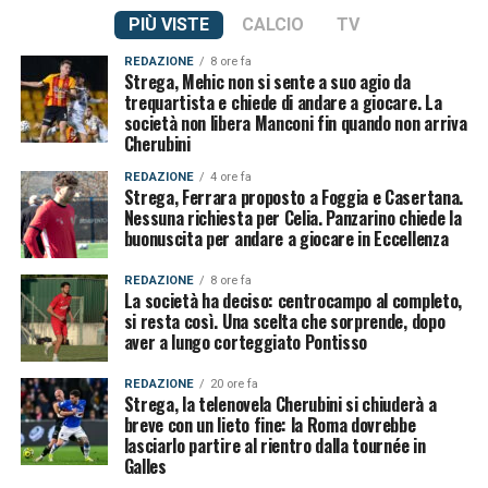
PIÙ VISTE
CALCIO
TV
REDAZIONE
8 ore fa
Strega, Mehic non si sente a suo agio da
trequartista e chiede di andare a giocare. La
società non libera Manconi fin quando non arriva
Cherubini
REDAZIONE
4 ore fa
Strega, Ferrara proposto a Foggia e Casertana.
Nessuna richiesta per Celia. Panzarino chiede la
buonuscita per andare a giocare in Eccellenza
REDAZIONE
8 ore fa
La società ha deciso: centrocampo al completo,
si resta così. Una scelta che sorprende, dopo
aver a lungo corteggiato Pontisso
REDAZIONE
20 ore fa
Strega, la telenovela Cherubini si chiuderà a
breve con un lieto fine: la Roma dovrebbe
lasciarlo partire al rientro dalla tournée in
Galles