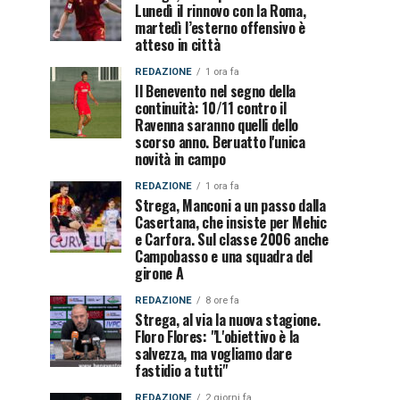
Lunedì il rinnovo con la Roma,
martedì l’esterno offensivo è
atteso in città
REDAZIONE
1 ora fa
Il Benevento nel segno della
continuità: 10/11 contro il
Ravenna saranno quelli dello
scorso anno. Beruatto l'unica
novità in campo
REDAZIONE
1 ora fa
Strega, Manconi a un passo dalla
Casertana, che insiste per Mehic
e Carfora. Sul classe 2006 anche
Campobasso e una squadra del
girone A
REDAZIONE
8 ore fa
Strega, al via la nuova stagione.
Floro Flores: "L'obiettivo è la
salvezza, ma vogliamo dare
fastidio a tutti"
REDAZIONE
2 giorni fa