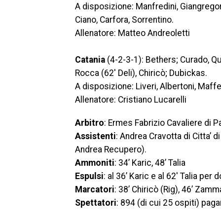
A disposizione: Manfredini, Giangregorio
Ciano, Carfora, Sorrentino.
Allenatore: Matteo Andreoletti
Catania
(4-2-3-1): Bethers; Curado, Qua
Rocca (62′ Deli), Chiricò; Dubickas.
A disposizione: Liveri, Albertoni, Maff
Allenatore: Cristiano Lucarelli
Arbitro
: Ermes Fabrizio Cavaliere di P
Assistenti
: Andrea Cravotta di Citta’ 
Andrea Recupero).
Ammoniti
: 34’ Karic, 48’ Talia
Espulsi
: al 36’ Karic e al 62′ Talia pe
Marcatori
: 38’ Chiricò (Rig), 46’ Zammar
Spettatori
: 894 (di cui 25 ospiti) pag