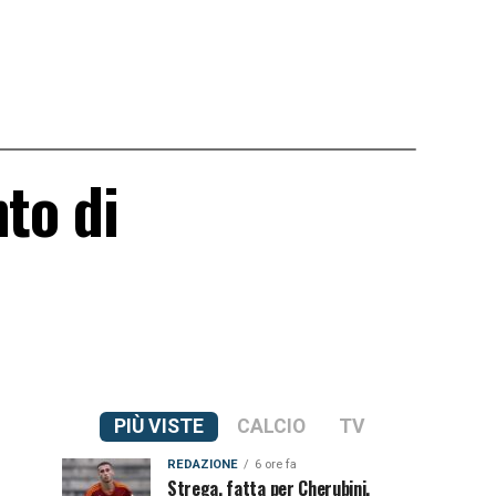
to di
PIÙ VISTE
CALCIO
TV
REDAZIONE
6 ore fa
Strega, fatta per Cherubini.