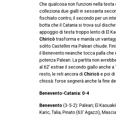
Che qualcosa non funzioni nella testa de
colleziona due gialli in sessanta seco
fischiato contro, il secondo per un int
botta che il Catania si trova sul dische
appoggio di testa troppo lento di El K
Chiricò
trasforma e manda un vantaggi
solito Castellini ma Paleari chiude. Fi
il Benevento neanche tocca palla che è
potenza Paleari. La partita non avrebb
al 62’ estrae il secondo giallo anche a
resto, le reti ancora di
Chiricò
e poi di
chissà: forse segnerà anche la fine del
Benevento-Catania: 0-4
Benevento
(3-5-2): Paleari; El Kaouakib
Karic, Talia, Pinato (63′ Agazzi), Masci