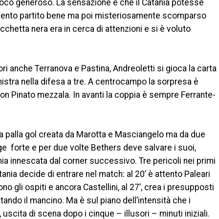
poco generoso. La sensazione è che il Catania potesse
evento partito bene ma poi misteriosamente scomparso
chetta nera era in cerca di attenzioni e si è voluto
ori anche Terranova e Pastina, Andreoletti si gioca la carta
nistra nella difesa a tre. A centrocampo la sorpresa è
con Pinato mezzala. In avanti la coppia è sempre Ferrante-
ma palla gol creata da Marotta e Masciangelo ma da due
e forte e per due volte Bethers deve salvare i suoi,
hia innescata dal corner successivo. Tre pericoli nei primi
tania decide di entrare nel match: al 20’ è attento Paleari
no gli ospiti e ancora Castellini, al 27’, crea i presupposti
ttando il mancino. Ma è sul piano dell’intensità che i
 uscita di scena dopo i cinque – illusori – minuti iniziali.