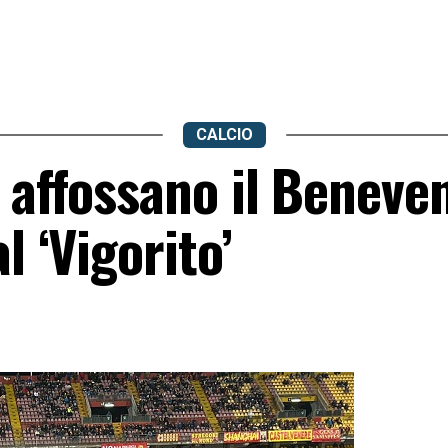
CALCIO
 affossano il Beneven
l ‘Vigorito’