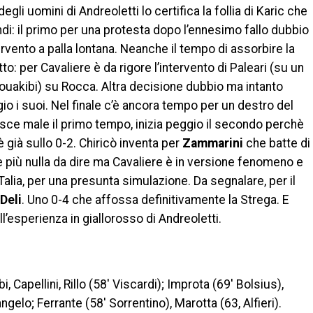
gli uomini di Andreoletti lo certifica la follia di Karic che
ndi: il primo per una protesta dopo l’ennesimo fallo dubbio
ervento a palla lontana. Neanche il tempo di assorbire la
tto: per Cavaliere è da rigore l’intervento di Paleari (su un
aouakibi) su Rocca. Altra decisione dubbio ma intanto
o i suoi. Nel finale c’è ancora tempo per un destro del
nisce male il primo tempo, inizia peggio il secondo perchè
 già sullo 0-2. Chiricò inventa per
Zammarini
che batte di
e più nulla da dire ma Cavaliere è in versione fenomeno e
 Talia, per una presunta simulazione. Da segnalare, per il
Deli
. Uno 0-4 che affossa definitivamente la Strega. E
l’esperienza in giallorosso di Andreoletti.
i, Capellini, Rillo (58′ Viscardi); Improta (69′ Bolsius),
angelo; Ferrante (58′ Sorrentino), Marotta (63, Alfieri).