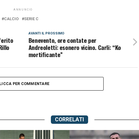
ANNUNCIO
CALCIO
SERIE C
AVANTI IL ​​PROSSIMO
ferito
Benevento, ore contate per
illo
Andreoletti: esonero vicino. Carli: “Ko
mortificante”
LICCA PER COMMENTARE
CORRELATI