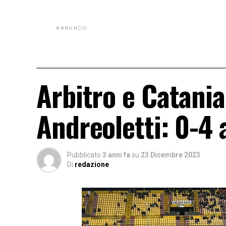
ANNUNCIO
Arbitro e Catania
Andreoletti: 0-4 a
Pubblicato
3 anni fa
su
23 Dicembre 2023
Di
redazione