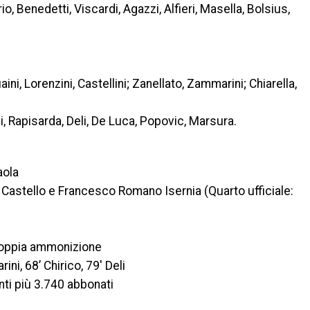
, Benedetti, Viscardi, Agazzi, Alfieri, Masella, Bolsius,
ini, Lorenzini, Castellini; Zanellato, Zammarini; Chiarella,
ei, Rapisarda, Deli, De Luca, Popovic, Marsura.
aola
di Castello e Francesco Romano Isernia (Quarto ufficiale:
r doppia ammonizione
ini, 68’ Chirico, 79′ Deli
anti più 3.740 abbonati