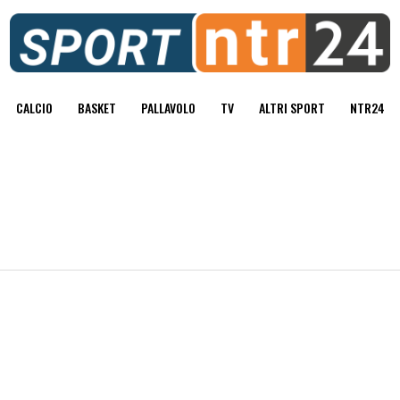
CALCIO
BASKET
PALLAVOLO
TV
ALTRI SPORT
NTR24