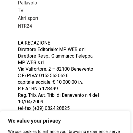
Pallavolo
TV
Altri sport
NTR24
LA REDAZIONE
Direttore Editoriale: MP WEB s.r.l.
Direttore Resp.: Giammarco Feleppa
MP WEB s.r.l.
Via Valfortore, 2 – 82100 Benevento
C.F./P.IVA: 01535630626
capitale sociale: € 10.000,00 i.v.
R.E.A.: BN n.128499
Reg. Trib. Aut. Trib. di Benevento n.4 del
10/04/2009
tel-fax (+39) 0824.28825
Contattaci: redazione@ntr24.tv
We value your privacy
We use cookies to enhance your browsing experience, serve