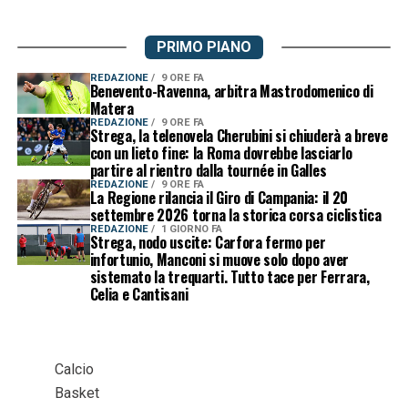
PRIMO PIANO
REDAZIONE
9 ORE FA
Benevento-Ravenna, arbitra Mastrodomenico di
Matera
REDAZIONE
9 ORE FA
Strega, la telenovela Cherubini si chiuderà a breve
con un lieto fine: la Roma dovrebbe lasciarlo
partire al rientro dalla tournée in Galles
REDAZIONE
9 ORE FA
La Regione rilancia il Giro di Campania: il 20
settembre 2026 torna la storica corsa ciclistica
REDAZIONE
1 GIORNO FA
Strega, nodo uscite: Carfora fermo per
infortunio, Manconi si muove solo dopo aver
sistemato la trequarti. Tutto tace per Ferrara,
Celia e Cantisani
Calcio
Basket