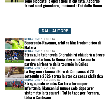
sono bloccate le operazioni in entrata. Accordo
trovato col giocatore, imminente l’ok della Roma
DALL'AUTORE
REDAZIONE
9 ORE FA
Benevento-Ravenna, arbitra Mastrodomenico di
Matera
REDAZIONE
9 ORE FA
Strega, la telenovela Cherubini si chiuderà a breve
con un lieto fine: la Roma dovrebbe lasciarlo
partire al rientro dalla tournée in Galles
REDAZIONE
9 ORE FA
La Regione rilancia il Giro di Campania: il 20
settembre 2026 torna la storica corsa ciclistica
REDAZIONE
1 GIORNO FA
Strega, nodo uscite: Carfora fermo per
infortunio, Manconi si muove solo dopo aver
sistemato la trequarti. Tutto tace per Ferrara,
Celia e Cantisani