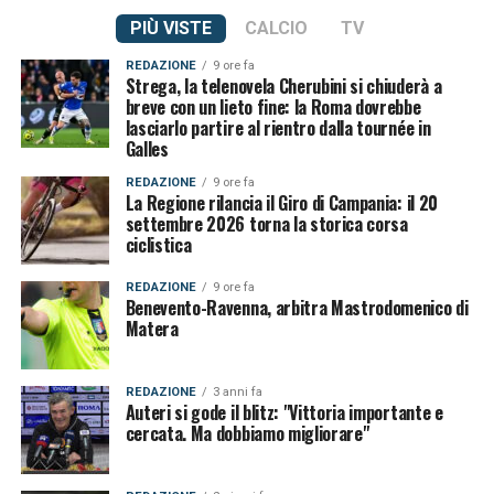
PIÙ VISTE
CALCIO
TV
REDAZIONE
9 ore fa
Strega, la telenovela Cherubini si chiuderà a
breve con un lieto fine: la Roma dovrebbe
lasciarlo partire al rientro dalla tournée in
Galles
REDAZIONE
9 ore fa
La Regione rilancia il Giro di Campania: il 20
settembre 2026 torna la storica corsa
ciclistica
REDAZIONE
9 ore fa
Benevento-Ravenna, arbitra Mastrodomenico di
Matera
REDAZIONE
3 anni fa
Auteri si gode il blitz: "Vittoria importante e
cercata. Ma dobbiamo migliorare"