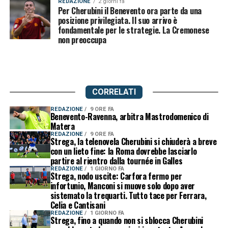
REDAZIONE
2 giorni fa
Per Cherubini il Benevento ora parte da una
posizione privilegiata. Il suo arrivo è
fondamentale per le strategie. La Cremonese
non preoccupa
CORRELATI
REDAZIONE
9 ORE FA
Benevento-Ravenna, arbitra Mastrodomenico di
Matera
REDAZIONE
9 ORE FA
Strega, la telenovela Cherubini si chiuderà a breve
con un lieto fine: la Roma dovrebbe lasciarlo
partire al rientro dalla tournée in Galles
REDAZIONE
1 GIORNO FA
Strega, nodo uscite: Carfora fermo per
infortunio, Manconi si muove solo dopo aver
sistemato la trequarti. Tutto tace per Ferrara,
Celia e Cantisani
REDAZIONE
1 GIORNO FA
Strega, fino a quando non si sblocca Cherubini