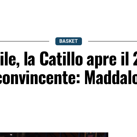
BASKET
e, la Catillo apre il
 convincente: Maddal