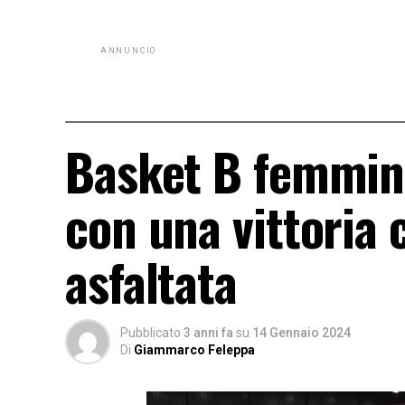
ANNUNCIO
Basket B femminil
con una vittoria
asfaltata
Pubblicato
3 anni fa
su
14 Gennaio 2024
Di
Giammarco Feleppa