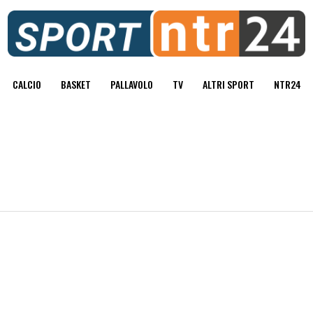
CALCIO
BASKET
PALLAVOLO
TV
ALTRI SPORT
NTR24