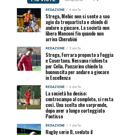
REDAZIONE
6 ore fa
Strega, Mehic non si sente a suo
agio da trequartista e chiede di
andare a giocare. La società non
libera Manconi fin quando non
arriva Cherubini
REDAZIONE
2 ore fa
Strega, Ferrara proposto a Foggia
e Casertana. Nessuna richiesta
per Celia. Panzarino chiede la
buonuscita per andare a giocare
in Eccellenza
REDAZIONE
6 ore fa
La società ha deciso:
centrocampo al completo, si resta
così. Una scelta che sorprende,
dopo aver a lungo corteggiato
Pontisso
REDAZIONE
1 ora fa
Rugby serie B, svelato il