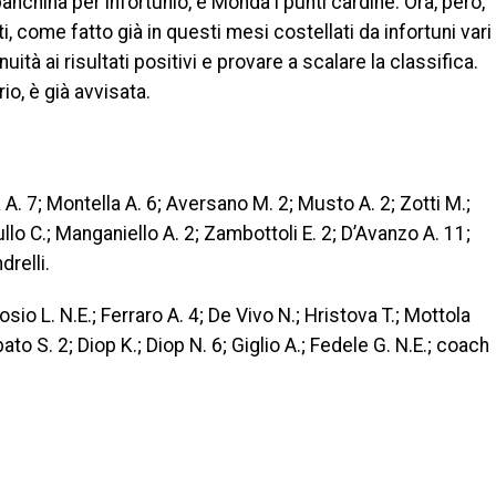
anchina per infortunio, e Monda i punti cardine. Ora, però,
, come fatto già in questi mesi costellati da infortuni vari
uità ai risultati positivi e provare a scalare la classifica.
o, è già avvisata.
 A. 7; Montella A. 6; Aversano M. 2; Musto A. 2; Zotti M.;
llo C.; Manganiello A. 2; Zambottoli E. 2; D’Avanzo A. 11;
relli.
io L. N.E.; Ferraro A. 4; De Vivo N.; Hristova T.; Mottola
ato S. 2; Diop K.; Diop N. 6; Giglio A.; Fedele G. N.E.; coach