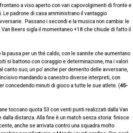
rontano a viso aperto con vari capovolgimenti di fronte e
nti. Le padrone di casa amministrano il vantaggio
vversarie. Passano i secondi e la musica non cambia: le
, Van Beers sigla il momentaneo +18 che chiude di fatto il
a pausa per un thé caldo, con le sannite che aumentano
piti si battono con coraggio e determinazione, ma i valori
l canto suo, un po’ anche per demerito delle avversarie,
 incisivo mandando a canestro diverse interpreti, con
ter concedendo minuti di gioco a tutte le sue atlete. (
45-
ane toccano quota 53 con venti punti realizzati dalla Van
 dalla distanza. Alla fine è un match senza storia: finisce
ncente, anche se arrivata contro una squadra molto