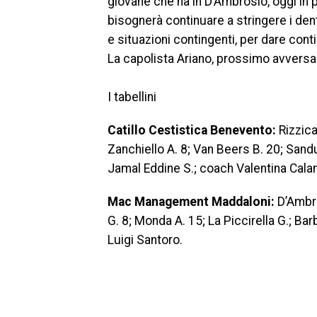
giovane che ha in D’Ambrosio, oggi in p
bisognerà continuare a stringere i denti
e situazioni contingenti, per dare contin
La capolista Ariano, prossimo avversari
I tabellini
Catillo Cestistica Benevento:
Rizzica
Zanchiello A. 8; Van Beers B. 20; Sandu
Jamal Eddine S.; coach Valentina Caland
Mac Management Maddaloni:
D’Ambros
G. 8; Monda A. 15; La Piccirella G.; Barb
Luigi Santoro.