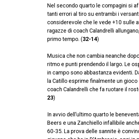
Nel secondo quarto le compagini si aff
tanti errori al tiro su entrambi i versa
considerevole che le vede +10 sulle a
ragazze di coach Calandrelli allungano
primo tempo. (
32-14
)
Musica che non cambia neanche dopo l
ritmo e punti prendendo il largo. Le os
in campo sono abbastanza evidenti. Da
la Catillo esprime finalmente un gioco
coach Calandrelli che fa ruotare il ros
23
)
In avvio dell’ultimo quarto le benevent
Beers e una Zanchiello infallibile anche
60-35. La prova delle sannite è convi