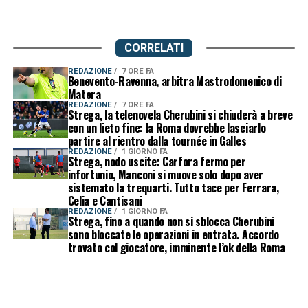
CORRELATI
REDAZIONE
7 ORE FA
Benevento-Ravenna, arbitra Mastrodomenico di
Matera
REDAZIONE
7 ORE FA
Strega, la telenovela Cherubini si chiuderà a breve
con un lieto fine: la Roma dovrebbe lasciarlo
partire al rientro dalla tournée in Galles
REDAZIONE
1 GIORNO FA
Strega, nodo uscite: Carfora fermo per
infortunio, Manconi si muove solo dopo aver
sistemato la trequarti. Tutto tace per Ferrara,
Celia e Cantisani
REDAZIONE
1 GIORNO FA
Strega, fino a quando non si sblocca Cherubini
sono bloccate le operazioni in entrata. Accordo
trovato col giocatore, imminente l’ok della Roma