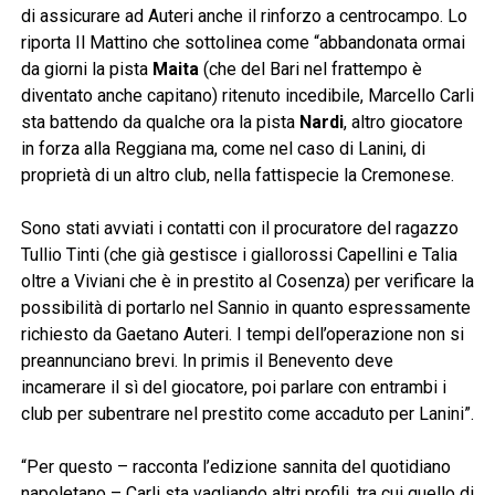
di assicurare ad Auteri anche il rinforzo a centrocampo. Lo
riporta Il Mattino che sottolinea come “abbandonata ormai
da giorni la pista
Maita
(che del Bari nel frattempo è
diventato anche capitano) ritenuto incedibile, Marcello Carli
sta battendo da qualche ora la pista
Nardi
, altro giocatore
in forza alla Reggiana ma, come nel caso di Lanini, di
proprietà di un altro club, nella fattispecie la Cremonese.
Sono stati avviati i contatti con il procuratore del ragazzo
Tullio Tinti (che già gestisce i giallorossi Capellini e Talia
oltre a Viviani che è in prestito al Cosenza) per verificare la
possibilità di portarlo nel Sannio in quanto espressamente
richiesto da Gaetano Auteri. I tempi dell’operazione non si
preannunciano brevi. In primis il Benevento deve
incamerare il sì del giocatore, poi parlare con entrambi i
club per subentrare nel prestito come accaduto per Lanini”.
“Per questo – racconta l’edizione sannita del quotidiano
napoletano – Carli sta vagliando altri profili, tra cui quello di