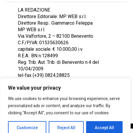
LA REDAZIONE
Direttore Editoriale: MP WEB s.r.l.
Direttore Resp.: Giammarco Feleppa
MP WEB s.r.l.
Via Valfortore, 2 – 82100 Benevento
C.F./P.IVA: 01535630626
capitale sociale: € 10.000,00 i.v.
R.E.A.: BN n.128499
Reg. Trib. Aut. Trib. di Benevento n.4 del
10/04/2009
tel-fax (+39) 0824.28825
Contattaci: redazione@ntr24.tv
We value your privacy
We use cookies to enhance your browsing experience, serve
personalized ads or content, and analyze our traffic. By
clicking "Accept All", you consent to our use of cookies.
Customize
Reject All
Accept All
Copyright © 2023 Intelligentia S.r.l.