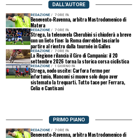
DALL'AUTORE
REDAZIONE
7 ORE FA
Benevento-Ravenna, arbitra Mastrodomenico di
Matera
REDAZIONE
7 ORE FA
Strega, la telenovela Cherubini si chiuderà a breve
con un lieto fine: la Roma dovrebbe lasciarlo
partire al rientro dalla tournée in Galles
REDAZIONE
7 ORE FA
La Regione rilancia il Giro di Campania: il 20
settembre 2026 torna la storica corsa ciclistica
REDAZIONE
1 GIORNO FA
Strega, nodo uscite: Carfora fermo per
infortunio, Manconi si muove solo dopo aver
sistemato la trequarti. Tutto tace per Ferrara,
Celia e Cantisani
PRIMO PIANO
REDAZIONE
7 ORE FA
Benevento-Ravenna, arbitra Mastrodomenico di