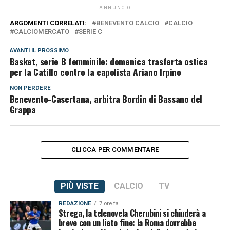
ANNUNCIO
ARGOMENTI CORRELATI:
BENEVENTO CALCIO
CALCIO
CALCIOMERCATO
SERIE C
AVANTI IL ​​PROSSIMO
Basket, serie B femminile: domenica trasferta ostica
per la Catillo contro la capolista Ariano Irpino
NON PERDERE
Benevento-Casertana, arbitra Bordin di Bassano del
Grappa
CLICCA PER COMMENTARE
PIÙ VISTE
CALCIO
TV
REDAZIONE
7 ore fa
Strega, la telenovela Cherubini si chiuderà a
breve con un lieto fine: la Roma dovrebbe