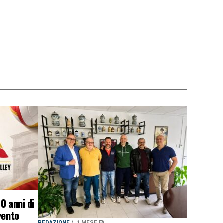
0 anni di
vento
REDAZIONE
1 MESE FA