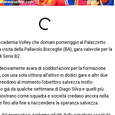
’Accademia Volley che domani pomeriggio al Palazzetto
visita della Pallavolo Bisceglie (BA), gara valevole per la
i Serie B2.
 decisamente avara di soddisfazioni per la formazione
 con una sola vittoria all’attivo in dodici gare e altri due
ak, rendono al momento l’obiettivo salvezza molto
o già da qualche settimana di Diago Silva e quelli più
imostrano come squadra e società credano ancora nella
are fino alla fine a riaccendere la speranza salvezza.
del pronostico: parliamo infatti della capolista assoluta