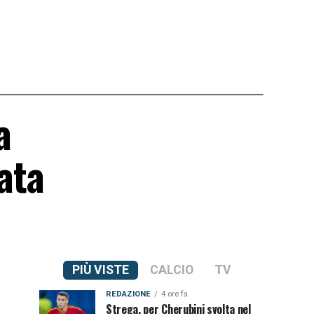
a
ata
PIÙ VISTE
CALCIO
TV
REDAZIONE
4 ore fa
Strega, per Cherubini svolta nel