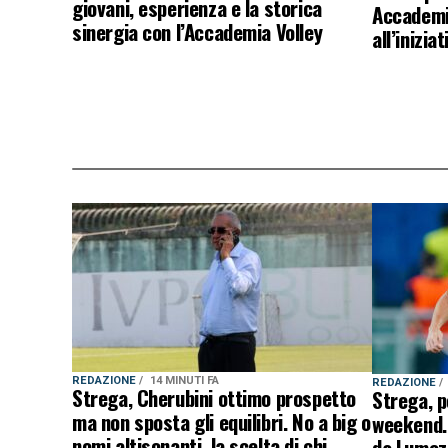
giovani, esperienza e la storica
Accademi
sinergia con l’Accademia Volley
all’inizia
REDAZIONE
14 MINUTI FA
REDAZIONE
Strega, Cherubini ottimo prospetto
Strega, p
ma non sposta gli equilibri. No a big o
weekend. 
nomi altisonanti, la scelta di chi
da Lumezz