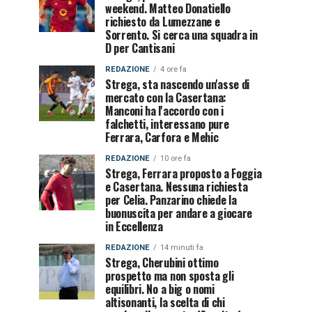
weekend. Matteo Donatiello
richiesto da Lumezzane e
Sorrento. Si cerca una squadra in
D per Cantisani
REDAZIONE
4 ore fa
Strega, sta nascendo un'asse di
mercato con la Casertana:
Manconi ha l'accordo con i
falchetti, interessano pure
Ferrara, Carfora e Mehic
REDAZIONE
10 ore fa
Strega, Ferrara proposto a Foggia
e Casertana. Nessuna richiesta
per Celia. Panzarino chiede la
buonuscita per andare a giocare
in Eccellenza
REDAZIONE
14 minuti fa
Strega, Cherubini ottimo
prospetto ma non sposta gli
equilibri. No a big o nomi
altisonanti, la scelta di chi