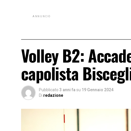
ANNUNCIO
Volley B2: Accade
capolista Biscegl
Pubblicato
3 anni fa
su
19 Gennaio 2024
Di
redazione