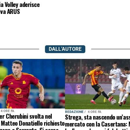
a Volley aderisce
tiva ARUS
DALL'AUTORE
4 ORE FA
REDAZIONE
4 ORE FA
er Cherubini svolta nel
Strega, sta nascendo un’ass
Matteo Donatiello richiesto
mercato con la Casertana:
ane e Sorrento. Si cerca