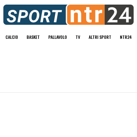
CALCIO
BASKET
PALLAVOLO
TV
ALTRI SPORT
NTR24