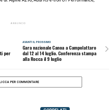
che di: Alpine A290, Audi RS e-tron GT Performance,
ANNUNCIO
AVANTI IL ​​PROSSIMO
Gara nazionale Canoa a Campolattaro
ti per
dal 12 al 14 luglio. Conferenza stampa
alla Rocca il 9 luglio
LICCA PER COMMENTARE