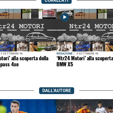
CORRELATI
3 SETTIMANE FA
REDAZIONE
4 SETTIMANE FA
tori’ alla scoperta della
‘Ntr24 Motori’ alla scoperta
pass 4xe
BMW X5
DALL'AUTORE