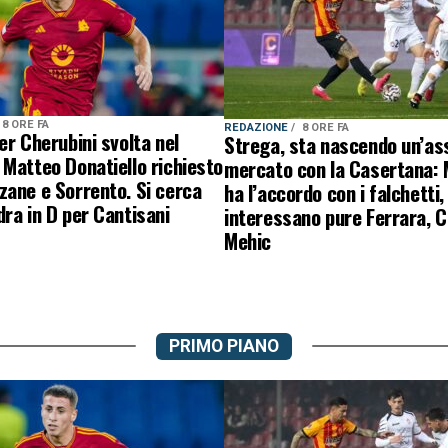
8 ORE FA
REDAZIONE
8 ORE FA
er Cherubini svolta nel
Strega, sta nascendo un’ass
Matteo Donatiello richiesto
mercato con la Casertana:
ane e Sorrento. Si cerca
ha l’accordo con i falchetti,
ra in D per Cantisani
interessano pure Ferrara, C
Mehic
PRIMO PIANO