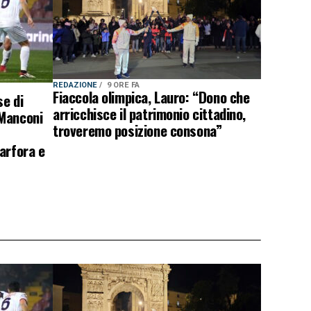
REDAZIONE
9 ORE FA
Fiaccola olimpica, Lauro: “Dono che
e di
arricchisce il patrimonio cittadino,
 Manconi
troveremo posizione consona”
arfora e