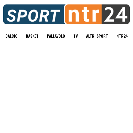
CALCIO
BASKET
PALLAVOLO
TV
ALTRI SPORT
NTR24