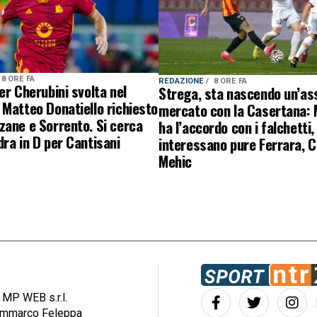
8 ORE FA
REDAZIONE
8 ORE FA
er Cherubini svolta nel
Strega, sta nascendo un’ass
Matteo Donatiello richiesto
mercato con la Casertana:
ane e Sorrento. Si cerca
ha l’accordo con i falchetti,
ra in D per Cantisani
interessano pure Ferrara, C
Mehic
: MP WEB s.r.l.
iammarco Feleppa