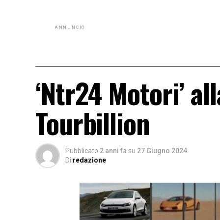
ANNUNCIO
‘Ntr24 Motori’ al
Tourbillion
Pubblicato
2 anni fa
su
27 Giugno 2024
Di
redazione