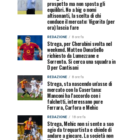
prospetto ma non sposta gli
equilibri. No a big o nomi
altisonanti, la scelta di chi
conduce il mercato: Vigorito (per
ora) lascia fare
REDAZIONE
8 ore fa
Strega, per Cherubini svolta nel
weekend. Matteo Donatiello
richiesto da Lumezzane e
Sorrento. Si cerca una squadra in
D per Cantisani
REDAZIONE
8 ore fa
Strega, sta nascendo un'asse di
mercato con la Casertana:
Manconi ha l'accordo con i
falchetti, interessano pure
Ferrara, Carfora e Mehic
REDAZIONE
18 ore fa
Strega, Mehic non si sente a suo
agio da trequartista e chiede di
andare a giocare. La società non