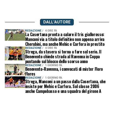
DALL'AUTORE
REDAZIONE
4 ORE FA
La Casertana pronta a calare il tris giallorosso:
Manconi via a titolo definitivo non appena arriva
Cherubini, ma anche Mehic e Carfora in prestito
REDAZIONE
4 ORE FA
Strega, da stasera si torna a fare sul serio. Il
Benevento chiede strada al Ravenna in Coppa
puntando sul blocco dello scorso anno
REDAZIONE
1 GIORNO FA
Benevento-Ravenna, i convocati di mister Floro
Flores
REDAZIONE
1 GIORNO FA
Strega, Manconi a un passo dalla Casertana, che
insiste per Mehic e Carfora. Sul classe 2006
anche Campobasso e una squadra del girone A