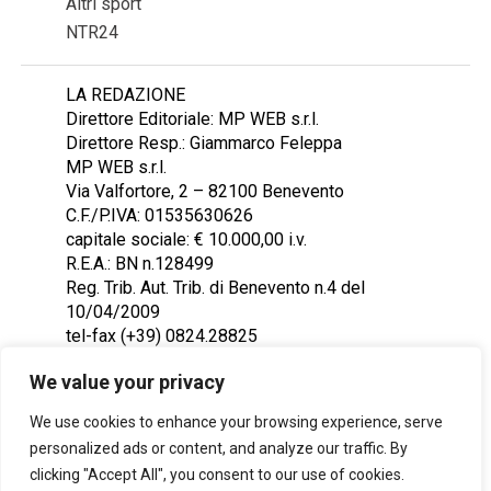
Altri sport
NTR24
LA REDAZIONE
Direttore Editoriale: MP WEB s.r.l.
Direttore Resp.: Giammarco Feleppa
MP WEB s.r.l.
Via Valfortore, 2 – 82100 Benevento
C.F./P.IVA: 01535630626
capitale sociale: € 10.000,00 i.v.
R.E.A.: BN n.128499
Reg. Trib. Aut. Trib. di Benevento n.4 del
10/04/2009
tel-fax (+39) 0824.28825
Contattaci: redazione@ntr24.tv
We value your privacy
We use cookies to enhance your browsing experience, serve
personalized ads or content, and analyze our traffic. By
clicking "Accept All", you consent to our use of cookies.