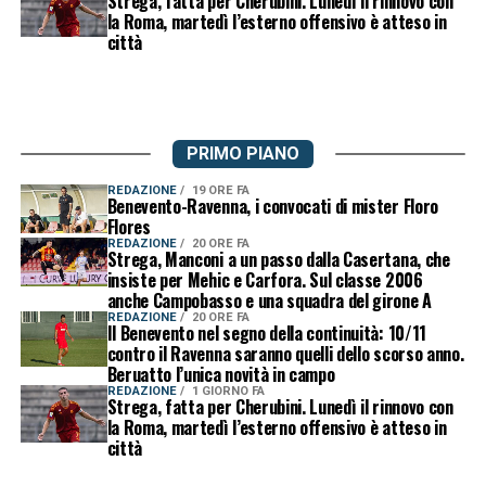
Strega, fatta per Cherubini. Lunedì il rinnovo con
la Roma, martedì l’esterno offensivo è atteso in
città
PRIMO PIANO
REDAZIONE
19 ORE FA
Benevento-Ravenna, i convocati di mister Floro
Flores
REDAZIONE
20 ORE FA
Strega, Manconi a un passo dalla Casertana, che
insiste per Mehic e Carfora. Sul classe 2006
anche Campobasso e una squadra del girone A
REDAZIONE
20 ORE FA
Il Benevento nel segno della continuità: 10/11
contro il Ravenna saranno quelli dello scorso anno.
Beruatto l’unica novità in campo
REDAZIONE
1 GIORNO FA
Strega, fatta per Cherubini. Lunedì il rinnovo con
la Roma, martedì l’esterno offensivo è atteso in
città