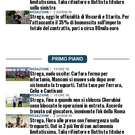
limitatissima. Talia rifinitore e Battista titolare
sulla sinistra
REDAZIONE
2 GIORNI FA
Strega, oggi le ufficialità di Viscardi e Starita. Per
l’attaccante il 35% di buonuscita sull’importo
totale del contratto, pari a circa 80mila euro
PRIMO PIANO
REDAZIONE
19 ORE FA
Strega, nodo uscite: Carfora fermo per
infortunio, Manconi si muove solo dopo aver
sistemato la trequarti. Tutto tace per Ferrara,
Celia e Cantisani
REDAZIONE
19 ORE FA
Strega, fino a quando non si sblocca Cherubini
sono bloccate le operazioni in entrata. Accordo
trovato col giocatore, imminente l’ok della Roma
REDAZIONE
2 GIORNI FA
Strega, Floro alle prese con l’emergenza sulla
trequarti. Out in 3 più Verdi con autonomia
limitatissima. Talia rifinitore e Battista titolare