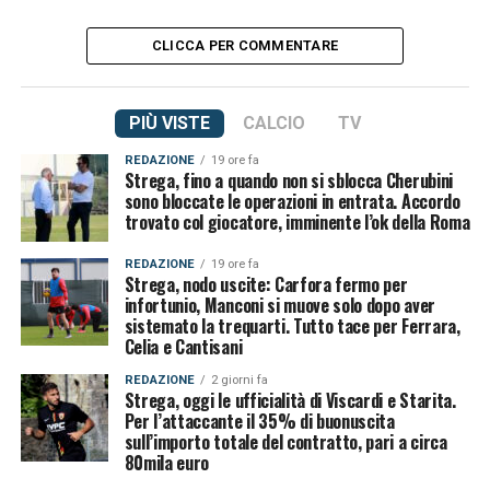
CLICCA PER COMMENTARE
PIÙ VISTE
CALCIO
TV
REDAZIONE
19 ore fa
Strega, fino a quando non si sblocca Cherubini
sono bloccate le operazioni in entrata. Accordo
trovato col giocatore, imminente l’ok della Roma
REDAZIONE
19 ore fa
Strega, nodo uscite: Carfora fermo per
infortunio, Manconi si muove solo dopo aver
sistemato la trequarti. Tutto tace per Ferrara,
Celia e Cantisani
REDAZIONE
2 giorni fa
Strega, oggi le ufficialità di Viscardi e Starita.
Per l’attaccante il 35% di buonuscita
sull’importo totale del contratto, pari a circa
80mila euro