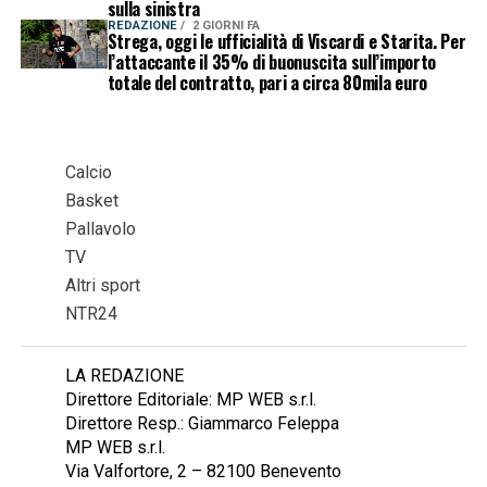
sulla sinistra
REDAZIONE
2 GIORNI FA
Strega, oggi le ufficialità di Viscardi e Starita. Per
l’attaccante il 35% di buonuscita sull’importo
totale del contratto, pari a circa 80mila euro
Calcio
Basket
Pallavolo
TV
Altri sport
NTR24
LA REDAZIONE
Direttore Editoriale: MP WEB s.r.l.
Direttore Resp.: Giammarco Feleppa
MP WEB s.r.l.
Via Valfortore, 2 – 82100 Benevento