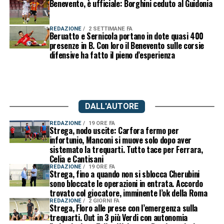
Benevento, è ufficiale: Borghini ceduto al Guidonia
REDAZIONE
2 SETTIMANE FA
Beruatto e Sernicola portano in dote quasi 400
presenze in B. Con loro il Benevento sulle corsie
difensive ha fatto il pieno d’esperienza
DALL'AUTORE
REDAZIONE
19 ORE FA
Strega, nodo uscite: Carfora fermo per
infortunio, Manconi si muove solo dopo aver
sistemato la trequarti. Tutto tace per Ferrara,
Celia e Cantisani
REDAZIONE
19 ORE FA
Strega, fino a quando non si sblocca Cherubini
sono bloccate le operazioni in entrata. Accordo
trovato col giocatore, imminente l’ok della Roma
REDAZIONE
2 GIORNI FA
Strega, Floro alle prese con l’emergenza sulla
trequarti. Out in 3 più Verdi con autonomia