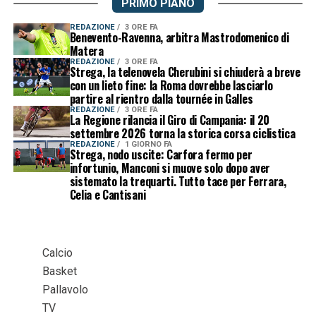
PRIMO PIANO
REDAZIONE
3 ORE FA
Benevento-Ravenna, arbitra Mastrodomenico di
Matera
REDAZIONE
3 ORE FA
Strega, la telenovela Cherubini si chiuderà a breve
con un lieto fine: la Roma dovrebbe lasciarlo
partire al rientro dalla tournée in Galles
REDAZIONE
3 ORE FA
La Regione rilancia il Giro di Campania: il 20
settembre 2026 torna la storica corsa ciclistica
REDAZIONE
1 GIORNO FA
Strega, nodo uscite: Carfora fermo per
infortunio, Manconi si muove solo dopo aver
sistemato la trequarti. Tutto tace per Ferrara,
Celia e Cantisani
Calcio
Basket
Pallavolo
TV