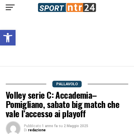
Open toolbar
PALLAVOLO
Volley serie C: Accademia–
Pomigliano, sabato big match che
vale l’accesso ai playoff
Pubblicato
1 anno fa
su
2 Maggio 2025
Di
redazione