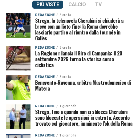
PIÙ VISTE
CALCIO
TV
REDAZIONE
3 ore fa
Strega, la telenovela Cherubini si chiuderà a
breve con un lieto fine: la Roma dovrebbe
lasciarlo partire al rientro dalla tournée in
Galles
REDAZIONE
3 ore fa
La Regione rilancia il Giro di Campania: il 20
settembre 2026 torna la storica corsa
ciclistica
REDAZIONE
3 ore fa
Benevento-Ravenna, arbitra Mastrodomenico di
Matera
REDAZIONE
1 giorno fa
Strega, fino a quando non si sblocca Cherubini
sono bloccate le operazioni in entrata. Accordo
trovato col giocatore, imminente l’ok della Roma
REDAZIONE
1 giorno fa