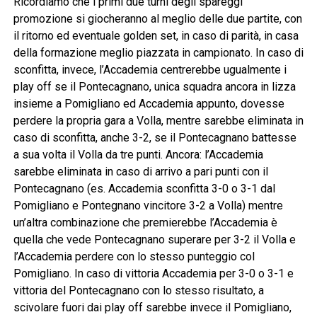
Ricordiamo che i primi due turni degli spareggi
promozione si giocheranno al meglio delle due partite, con
il ritorno ed eventuale golden set, in caso di parità, in casa
della formazione meglio piazzata in campionato. In caso di
sconfitta, invece, l’Accademia centrerebbe ugualmente i
play off se il Pontecagnano, unica squadra ancora in lizza
insieme a Pomigliano ed Accademia appunto, dovesse
perdere la propria gara a Volla, mentre sarebbe eliminata in
caso di sconfitta, anche 3-2, se il Pontecagnano battesse
a sua volta il Volla da tre punti. Ancora: l’Accademia
sarebbe eliminata in caso di arrivo a pari punti con il
Pontecagnano (es. Accademia sconfitta 3-0 o 3-1 dal
Pomigliano e Pontegnano vincitore 3-2 a Volla) mentre
un’altra combinazione che premierebbe l’Accademia è
quella che vede Pontecagnano superare per 3-2 il Volla e
l’Accademia perdere con lo stesso punteggio col
Pomigliano. In caso di vittoria Accademia per 3-0 o 3-1 e
vittoria del Pontecagnano con lo stesso risultato, a
scivolare fuori dai play off sarebbe invece il Pomigliano,