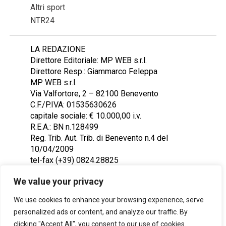
Altri sport
NTR24
LA REDAZIONE
Direttore Editoriale: MP WEB s.r.l.
Direttore Resp.: Giammarco Feleppa
MP WEB s.r.l.
Via Valfortore, 2 – 82100 Benevento
C.F./P.IVA: 01535630626
capitale sociale: € 10.000,00 i.v.
R.E.A.: BN n.128499
Reg. Trib. Aut. Trib. di Benevento n.4 del
10/04/2009
tel-fax (+39) 0824.28825
Contattaci: redazione@ntr24.tv
We value your privacy
We use cookies to enhance your browsing experience, serve
personalized ads or content, and analyze our traffic. By
clicking "Accept All", you consent to our use of cookies.