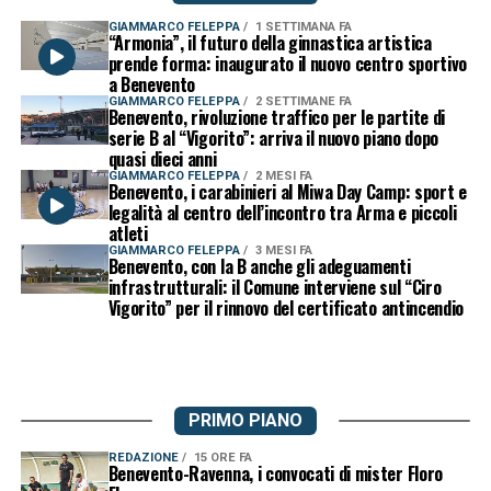
GIAMMARCO FELEPPA
1 SETTIMANA FA
“Armonia”, il futuro della ginnastica artistica
prende forma: inaugurato il nuovo centro sportivo
a Benevento
GIAMMARCO FELEPPA
2 SETTIMANE FA
Benevento, rivoluzione traffico per le partite di
serie B al “Vigorito”: arriva il nuovo piano dopo
quasi dieci anni
GIAMMARCO FELEPPA
2 MESI FA
Benevento, i carabinieri al Miwa Day Camp: sport e
legalità al centro dell’incontro tra Arma e piccoli
atleti
GIAMMARCO FELEPPA
3 MESI FA
Benevento, con la B anche gli adeguamenti
infrastrutturali: il Comune interviene sul “Ciro
Vigorito” per il rinnovo del certificato antincendio
PRIMO PIANO
REDAZIONE
15 ORE FA
Benevento-Ravenna, i convocati di mister Floro