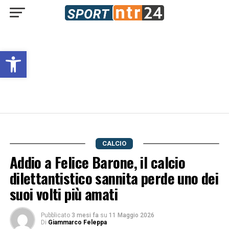
Open toolbar
CALCIO
Addio a Felice Barone, il calcio
dilettantistico sannita perde uno dei
suoi volti più amati
Pubblicato
3 mesi fa
su
11 Maggio 2026
Di
Giammarco Feleppa