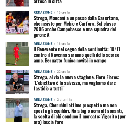
atteso in città
REDAZIONE
16 ore fa
Strega, Manconi a un passo dalla Casertana,
che insiste per Mehic e Carfora. Sul classe
2006 anche Campobasso e una squadra del
girone A
REDAZIONE
16 ore fa
Il Benevento nel segno della continuità: 10/11
contro il Ravenna saranno quelli dello scorso
anno. Beruatto l'unica novità in campo
REDAZIONE
22 ore fa
Strega, al via la nuova stagione. Floro Flores:
"L'obiettivo è la salvezza, ma vogliamo dare
fastidio a tutti"
REDAZIONE
2 giorni fa
Strega, Cherubini ottimo prospetto ma non
sposta gli equilibri. No a big o nomi altisonanti,
la scelta di chi conduce il mercato: Vigorito (per
ora) lascia fare