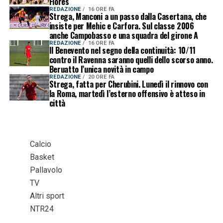
Flores
REDAZIONE
16 ORE FA
Strega, Manconi a un passo dalla Casertana, che
insiste per Mehic e Carfora. Sul classe 2006
anche Campobasso e una squadra del girone A
REDAZIONE
16 ORE FA
Il Benevento nel segno della continuità: 10/11
contro il Ravenna saranno quelli dello scorso anno.
Beruatto l’unica novità in campo
REDAZIONE
20 ORE FA
Strega, fatta per Cherubini. Lunedì il rinnovo con
la Roma, martedì l’esterno offensivo è atteso in
città
Calcio
Basket
Pallavolo
TV
Altri sport
NTR24