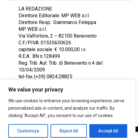
LA REDAZIONE
Direttore Editoriale: MP WEB s.r.l.
Direttore Resp.: Giammarco Feleppa
MP WEB s.r.l.
Via Valfortore, 2 – 82100 Benevento
C.F./P.IVA: 01535630626
capitale sociale: € 10.000,00 i.v.
R.E.A.: BN n.128499
Reg. Trib. Aut. Trib. di Benevento n.4 del
10/04/2009
tel-fax (+39) 0824.28825
Contattaci: redazione@ntr24.tv
We value your privacy
We use cookies to enhance your browsing experience, serve
personalized ads or content, and analyze our traffic. By
clicking "Accept All", you consent to our use of cookies.
Customize
Reject All
Accept All
Copyright © 2023 Intelligentia S.r.l.