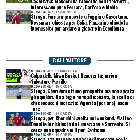
Casertana: Manconi ha l’accordo con i falchetti,
interessano pure Ferrara, Carfora e Mehic
REDAZIONE
1 GIORNO FA
Strega, Ferrara proposto a Foggia e Casertana.
Nessuna richiesta per Celia. Panzarino chiede la
buonuscita per andare a giocare in Eccellenza
DALL'AUTORE
REDAZIONE
51 MINUTI FA
Colpo della Miwa Basket Benevento: arriva
Salvatore Parrillo
REDAZIONE
15 ORE FA
Strega, Cherubini ottimo prospetto ma non sposta
gli equilibri. No a big o nomi altisonanti, la scelta di
chi conduce il mercato: Vigorito (per ora) lascia
fare
REDAZIONE
19 ORE FA
Strega, per Cherubini svolta nel weekend. Matteo
Donatiello richiesto da Lumezzane e Sorrento. Si
cerca una squadra in D per Cantisani
REDAZIONE
19 ORE FA
Strega, sta nascendo un’asse di mercato con la