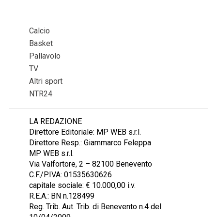
Calcio
Basket
Pallavolo
TV
Altri sport
NTR24
LA REDAZIONE
Direttore Editoriale: MP WEB s.r.l.
Direttore Resp.: Giammarco Feleppa
MP WEB s.r.l.
Via Valfortore, 2 – 82100 Benevento
C.F./P.IVA: 01535630626
capitale sociale: € 10.000,00 i.v.
R.E.A.: BN n.128499
Reg. Trib. Aut. Trib. di Benevento n.4 del