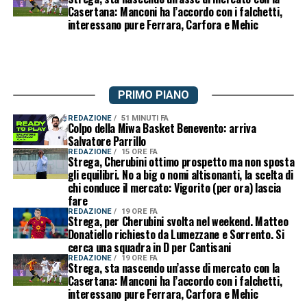
Casertana: Manconi ha l’accordo con i falchetti,
interessano pure Ferrara, Carfora e Mehic
PRIMO PIANO
REDAZIONE
51 MINUTI FA
Colpo della Miwa Basket Benevento: arriva
Salvatore Parrillo
REDAZIONE
15 ORE FA
Strega, Cherubini ottimo prospetto ma non sposta
gli equilibri. No a big o nomi altisonanti, la scelta di
chi conduce il mercato: Vigorito (per ora) lascia
fare
REDAZIONE
19 ORE FA
Strega, per Cherubini svolta nel weekend. Matteo
Donatiello richiesto da Lumezzane e Sorrento. Si
cerca una squadra in D per Cantisani
REDAZIONE
19 ORE FA
Strega, sta nascendo un’asse di mercato con la
Casertana: Manconi ha l’accordo con i falchetti,
interessano pure Ferrara, Carfora e Mehic