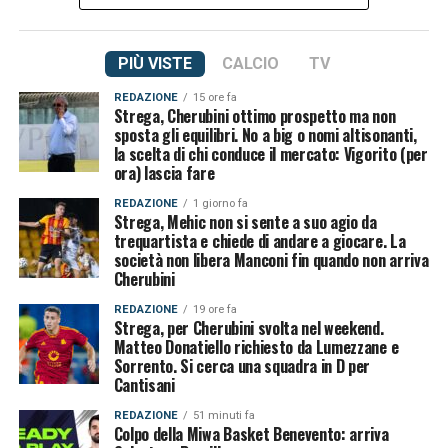
PIÙ VISTE
CALCIO
TV
REDAZIONE
15 ore fa
Strega, Cherubini ottimo prospetto ma non
sposta gli equilibri. No a big o nomi altisonanti,
la scelta di chi conduce il mercato: Vigorito (per
ora) lascia fare
REDAZIONE
1 giorno fa
Strega, Mehic non si sente a suo agio da
trequartista e chiede di andare a giocare. La
società non libera Manconi fin quando non arriva
Cherubini
REDAZIONE
19 ore fa
Strega, per Cherubini svolta nel weekend.
Matteo Donatiello richiesto da Lumezzane e
Sorrento. Si cerca una squadra in D per
Cantisani
REDAZIONE
51 minuti fa
Colpo della Miwa Basket Benevento: arriva