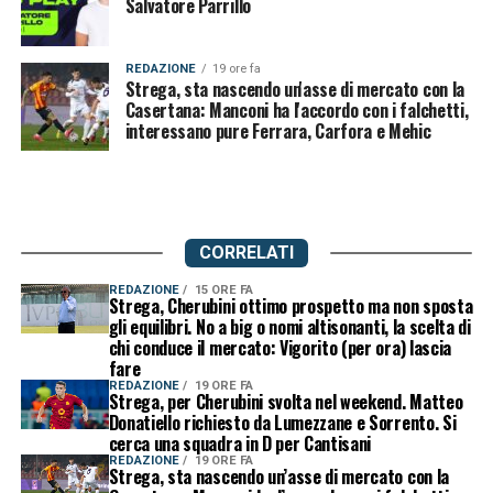
Salvatore Parrillo
REDAZIONE
19 ore fa
Strega, sta nascendo un'asse di mercato con la
Casertana: Manconi ha l'accordo con i falchetti,
interessano pure Ferrara, Carfora e Mehic
CORRELATI
REDAZIONE
15 ORE FA
Strega, Cherubini ottimo prospetto ma non sposta
gli equilibri. No a big o nomi altisonanti, la scelta di
chi conduce il mercato: Vigorito (per ora) lascia
fare
REDAZIONE
19 ORE FA
Strega, per Cherubini svolta nel weekend. Matteo
Donatiello richiesto da Lumezzane e Sorrento. Si
cerca una squadra in D per Cantisani
REDAZIONE
19 ORE FA
Strega, sta nascendo un’asse di mercato con la