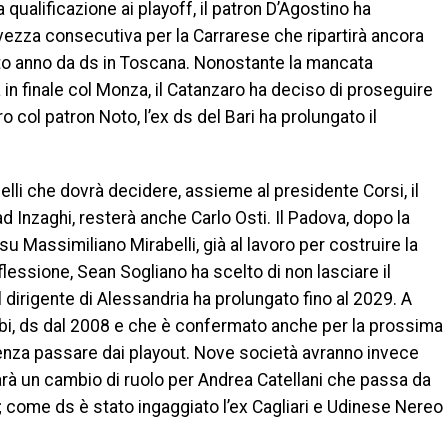
qualificazione ai playoff, il patron D’Agostino ha
ezza consecutiva per la Carrarese che ripartirà ancora
arto anno da ds in Toscana. Nonostante la mancata
 in finale col Monza, il Catanzaro ha deciso di proseguire
 col patron Noto, l’ex ds del Bari ha prolungato il
lli che dovrà decidere, assieme al presidente Corsi, il
ad Inzaghi, resterà anche Carlo Osti. Il Padova, dopo la
u Massimiliano Mirabelli, già al lavoro per costruire la
lessione, Sean Sogliano ha scelto di non lasciare il
 dirigente di Alessandria ha prolungato fino al 2029. A
rbi, ds dal 2008 e che è confermato anche per la prossima
senza passare dai playout. Nove società avranno invece
sarà un cambio di ruolo per Andrea Catellani che passa da
e; come ds è stato ingaggiato l’ex Cagliari e Udinese Nereo