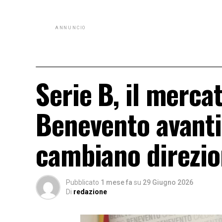
ANNUNCIO
Serie B, il mercat
Benevento avanti 
cambiano direzio
Pubblicato
1 mese fa
su
29 Giugno 2026
Di
redazione