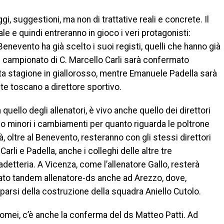
i, suggestioni, ma non di trattative reali e concrete. Il
ale e quindi entreranno in gioco i veri protagonisti:
Il Benevento ha già scelto i suoi registi, quelli che hanno già
il campionato di C. Marcello Carli sarà confermato
arta stagione in giallorosso, mentre Emanuele Padella sarà
te toscano a direttore sportivo.
 quello degli allenatori, è vivo anche quello dei direttori
nno minori i cambiamenti per quanto riguarda le poltrone
à, oltre al Benevento, resteranno con gli stessi direttori
rli e Padella, anche i colleghi delle altre tre
etteria. A Vicenza, come l’allenatore Gallo, resterà
ato tandem allenatore-ds anche ad Arezzo, dove,
arsi della costruzione della squadra Aniello Cutolo.
Tomei, c’è anche la conferma del ds Matteo Patti. Ad