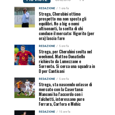
REDAZIONE
1 ora fa
Strega, Cherubini ottimo
prospetto ma non sposta gli
equilibri. No a big o nomi
altisonanti, la scelta di chi
conduce il mercato: Vigorito (per
ora) lascia fare
REDAZIONE
5 ore fa
Strega, per Cherubini svolta nel
weekend. Matteo Donatiello
richiesto da Lumezzane e
Sorrento. Si cerca una squadra in
D per Cantisani
REDAZIONE
5 ore fa
Strega, sta nascendo un'asse di
mercato con la Casertana:
Manconi ha l'accordo con i
falchetti, interessano pure
Ferrara, Carfora e Mehic
REDAZIONE
15 ore fa