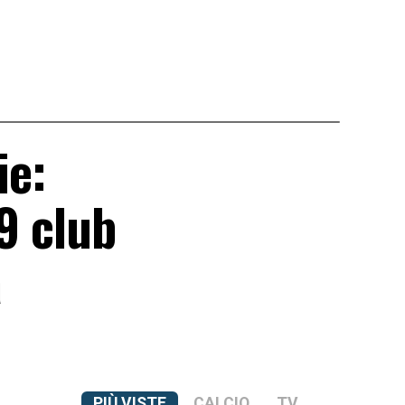
ie:
9 club
a
PIÙ VISTE
CALCIO
TV