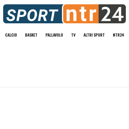
CALCIO
BASKET
PALLAVOLO
TV
ALTRI SPORT
NTR24