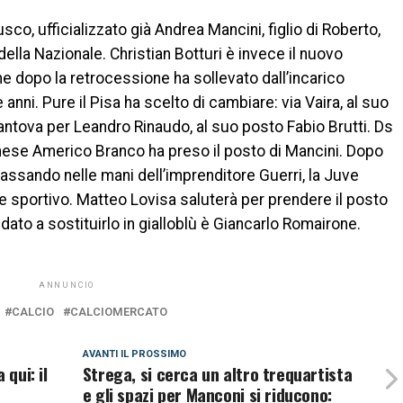
usco, ufficializzato già Andrea Mancini, figlio di Roberto,
della Nazionale. Christian Botturi è invece il nuovo
e dopo la retrocessione ha sollevato dall’incarico
anni. Pure il Pisa ha scelto di cambiare: via Vaira, al suo
ntova per Leandro Rinaudo, al suo posto Fabio Brutti. Ds
ghese Americo Branco ha preso il posto di Mancini. Dopo
passando nelle mani dell’imprenditore Guerri, la Juve
e sportivo. Matteo Lovisa saluterà per prendere il posto
didato a sostituirlo in gialloblù è Giancarlo Romairone.
ANNUNCIO
CALCIO
CALCIOMERCATO
AVANTI IL ​​PROSSIMO
 qui: il
Strega, si cerca un altro trequartista
e gli spazi per Manconi si riducono: