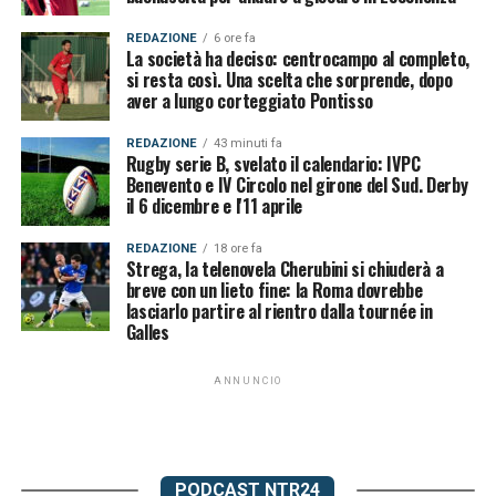
REDAZIONE
6 ore fa
La società ha deciso: centrocampo al completo,
si resta così. Una scelta che sorprende, dopo
aver a lungo corteggiato Pontisso
REDAZIONE
43 minuti fa
Rugby serie B, svelato il calendario: IVPC
Benevento e IV Circolo nel girone del Sud. Derby
il 6 dicembre e l'11 aprile
REDAZIONE
18 ore fa
Strega, la telenovela Cherubini si chiuderà a
breve con un lieto fine: la Roma dovrebbe
lasciarlo partire al rientro dalla tournée in
Galles
ANNUNCIO
PODCAST NTR24