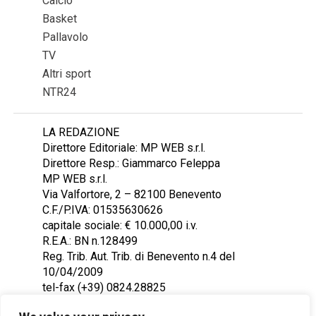
Calcio
Basket
Pallavolo
TV
Altri sport
NTR24
LA REDAZIONE
Direttore Editoriale: MP WEB s.r.l.
Direttore Resp.: Giammarco Feleppa
MP WEB s.r.l.
Via Valfortore, 2 – 82100 Benevento
C.F./P.IVA: 01535630626
capitale sociale: € 10.000,00 i.v.
R.E.A.: BN n.128499
Reg. Trib. Aut. Trib. di Benevento n.4 del
10/04/2009
tel-fax (+39) 0824.28825
Contattaci: redazione@ntr24.tv