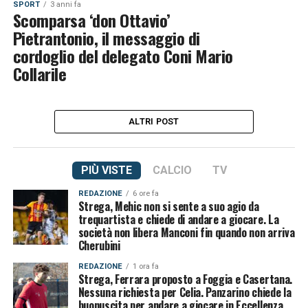
SPORT
3 anni fa
Scomparsa ‘don Ottavio’
Pietrantonio, il messaggio di
cordoglio del delegato Coni Mario
Collarile
ALTRI POST
PIÙ VISTE
CALCIO
TV
REDAZIONE
6 ore fa
Strega, Mehic non si sente a suo agio da
trequartista e chiede di andare a giocare. La
società non libera Manconi fin quando non arriva
Cherubini
REDAZIONE
1 ora fa
Strega, Ferrara proposto a Foggia e Casertana.
Nessuna richiesta per Celia. Panzarino chiede la
buonuscita per andare a giocare in Eccellenza