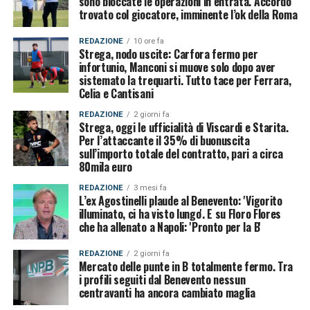
sono bloccate le operazioni in entrata. Accordo
trovato col giocatore, imminente l’ok della Roma
REDAZIONE
10 ore fa
Strega, nodo uscite: Carfora fermo per
infortunio, Manconi si muove solo dopo aver
sistemato la trequarti. Tutto tace per Ferrara,
Celia e Cantisani
REDAZIONE
2 giorni fa
Strega, oggi le ufficialità di Viscardi e Starita.
Per l’attaccante il 35% di buonuscita
sull’importo totale del contratto, pari a circa
80mila euro
REDAZIONE
3 mesi fa
L’ex Agostinelli plaude al Benevento: 'Vigorito
illuminato, ci ha visto lungo'. E su Floro Flores
che ha allenato a Napoli: 'Pronto per la B'
REDAZIONE
2 giorni fa
Mercato delle punte in B totalmente fermo. Tra
i profili seguiti dal Benevento nessun
centravanti ha ancora cambiato maglia