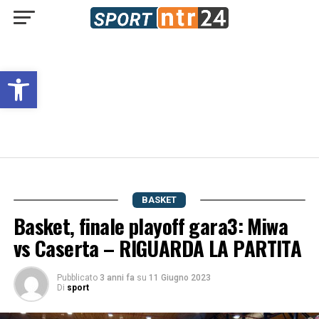
Open toolbar
BASKET
Basket, finale playoff gara3: Miwa
vs Caserta – RIGUARDA LA PARTITA
Pubblicato
3 anni fa
su
11 Giugno 2023
Di
sport