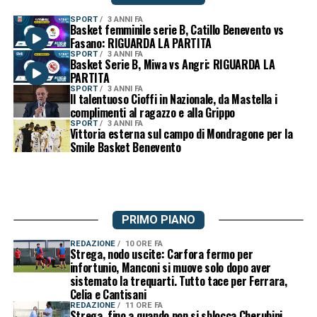
SPORT
3 ANNI FA
Basket femminile serie B, Catillo Benevento vs
Fasano: RIGUARDA LA PARTITA
SPORT
3 ANNI FA
Basket Serie B, Miwa vs Angri: RIGUARDA LA
PARTITA
SPORT
3 ANNI FA
Il talentuoso Cioffi in Nazionale, da Mastella i
complimenti al ragazzo e alla Grippo
SPORT
3 ANNI FA
Vittoria esterna sul campo di Mondragone per la
Smile Basket Benevento
PRIMO PIANO
REDAZIONE
10 ORE FA
Strega, nodo uscite: Carfora fermo per
infortunio, Manconi si muove solo dopo aver
sistemato la trequarti. Tutto tace per Ferrara,
Celia e Cantisani
REDAZIONE
11 ORE FA
Strega, fino a quando non si sblocca Cherubini