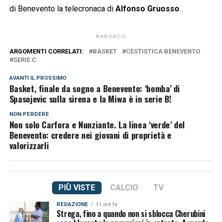
di Benevento la telecronaca di
Alfonso Gruosso
.
ANNUNCIO
ARGOMENTI CORRELATI:
BASKET
CESTISTICA BENEVENTO
SERIE C
AVANTI IL ​​PROSSIMO
Basket, finale da sogno a Benevento: ‘bomba’ di
Spasojevic sulla sirena e la Miwa è in serie B!
NON PERDERE
Non solo Carfora e Nunziante. La linea ‘verde’ del
Benevento: credere nei giovani di proprietà e
valorizzarli
PIÙ VISTE
CALCIO
TV
REDAZIONE
11 ore fa
Strega, fino a quando non si sblocca Cherubini