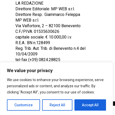
LA REDAZIONE
Direttore Editoriale: MP WEB s.r.l.
Direttore Resp.: Giammarco Feleppa
MP WEB s.r.l.
Via Valfortore, 2 – 82100 Benevento
C.F./P.IVA: 01535630626
capitale sociale: € 10.000,00 i.v.
R.E.A.: BN n.128499
Reg. Trib. Aut. Trib. di Benevento n.4 del
10/04/2009
tel-fax (+39) 0824.28825
Contattaci: redazione@ntr24.tv
We value your privacy
We use cookies to enhance your browsing experience, serve
personalized ads or content, and analyze our traffic. By
clicking "Accept All", you consent to our use of cookies.
Customize
Reject All
Accept All
Copyright © 2023 Intelligentia S.r.l.
SHARE
TWEET