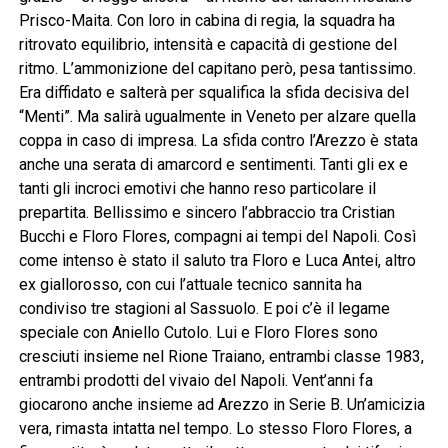
Prisco-Maita. Con loro in cabina di regia, la squadra ha
ritrovato equilibrio, intensità e capacità di gestione del
ritmo. L’ammonizione del capitano però, pesa tantissimo.
Era diffidato e salterà per squalifica la sfida decisiva del
“Menti”. Ma salirà ugualmente in Veneto per alzare quella
coppa in caso di impresa. La sfida contro l’Arezzo è stata
anche una serata di amarcord e sentimenti. Tanti gli ex e
tanti gli incroci emotivi che hanno reso particolare il
prepartita. Bellissimo e sincero l’abbraccio tra Cristian
Bucchi e Floro Flores, compagni ai tempi del Napoli. Così
come intenso è stato il saluto tra Floro e Luca Antei, altro
ex giallorosso, con cui l’attuale tecnico sannita ha
condiviso tre stagioni al Sassuolo. E poi c’è il legame
speciale con Aniello Cutolo. Lui e Floro Flores sono
cresciuti insieme nel Rione Traiano, entrambi classe 1983,
entrambi prodotti del vivaio del Napoli. Vent’anni fa
giocarono anche insieme ad Arezzo in Serie B. Un’amicizia
vera, rimasta intatta nel tempo. Lo stesso Floro Flores, a