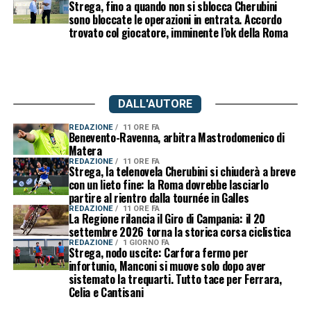
Strega, fino a quando non si sblocca Cherubini
sono bloccate le operazioni in entrata. Accordo
trovato col giocatore, imminente l’ok della Roma
DALL'AUTORE
REDAZIONE
11 ORE FA
Benevento-Ravenna, arbitra Mastrodomenico di
Matera
REDAZIONE
11 ORE FA
Strega, la telenovela Cherubini si chiuderà a breve
con un lieto fine: la Roma dovrebbe lasciarlo
partire al rientro dalla tournée in Galles
REDAZIONE
11 ORE FA
La Regione rilancia il Giro di Campania: il 20
settembre 2026 torna la storica corsa ciclistica
REDAZIONE
1 GIORNO FA
Strega, nodo uscite: Carfora fermo per
infortunio, Manconi si muove solo dopo aver
sistemato la trequarti. Tutto tace per Ferrara,
Celia e Cantisani