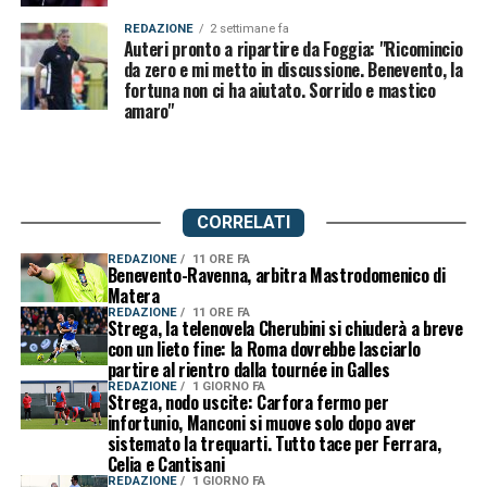
REDAZIONE
2 settimane fa
Auteri pronto a ripartire da Foggia: "Ricomincio
da zero e mi metto in discussione. Benevento, la
fortuna non ci ha aiutato. Sorrido e mastico
amaro"
CORRELATI
REDAZIONE
11 ORE FA
Benevento-Ravenna, arbitra Mastrodomenico di
Matera
REDAZIONE
11 ORE FA
Strega, la telenovela Cherubini si chiuderà a breve
con un lieto fine: la Roma dovrebbe lasciarlo
partire al rientro dalla tournée in Galles
REDAZIONE
1 GIORNO FA
Strega, nodo uscite: Carfora fermo per
infortunio, Manconi si muove solo dopo aver
sistemato la trequarti. Tutto tace per Ferrara,
Celia e Cantisani
REDAZIONE
1 GIORNO FA