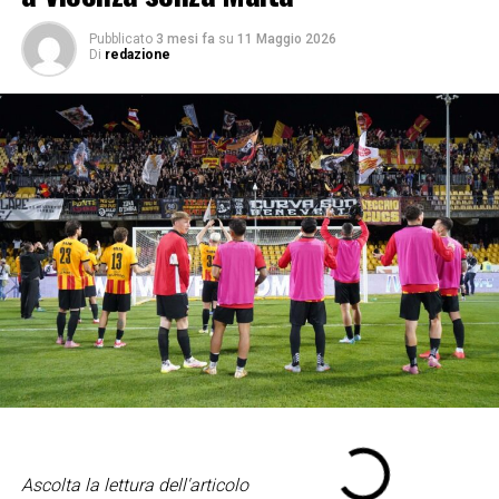
Pubblicato
3 mesi fa
su
11 Maggio 2026
Di
redazione
Ascolta la lettura dell'articolo