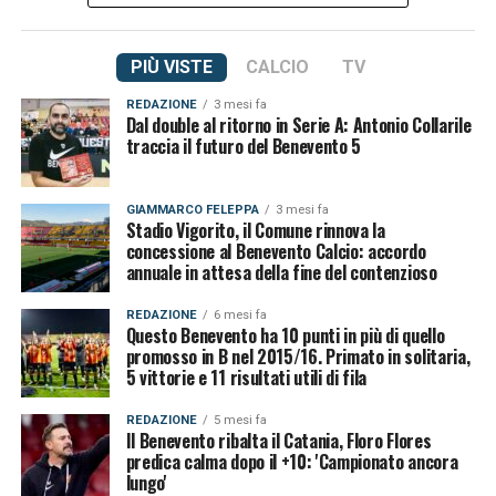
PIÙ VISTE
CALCIO
TV
REDAZIONE
3 mesi fa
Dal double al ritorno in Serie A: Antonio Collarile
traccia il futuro del Benevento 5
GIAMMARCO FELEPPA
3 mesi fa
Stadio Vigorito, il Comune rinnova la
concessione al Benevento Calcio: accordo
annuale in attesa della fine del contenzioso
REDAZIONE
6 mesi fa
Questo Benevento ha 10 punti in più di quello
promosso in B nel 2015/16. Primato in solitaria,
5 vittorie e 11 risultati utili di fila
REDAZIONE
5 mesi fa
Il Benevento ribalta il Catania, Floro Flores
predica calma dopo il +10: 'Campionato ancora
lungo'