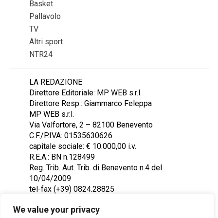
Basket
Pallavolo
TV
Altri sport
NTR24
LA REDAZIONE
Direttore Editoriale: MP WEB s.r.l.
Direttore Resp.: Giammarco Feleppa
MP WEB s.r.l.
Via Valfortore, 2 – 82100 Benevento
C.F./P.IVA: 01535630626
capitale sociale: € 10.000,00 i.v.
R.E.A.: BN n.128499
Reg. Trib. Aut. Trib. di Benevento n.4 del
10/04/2009
tel-fax (+39) 0824.28825
Contattaci: redazione@ntr24.tv
We value your privacy