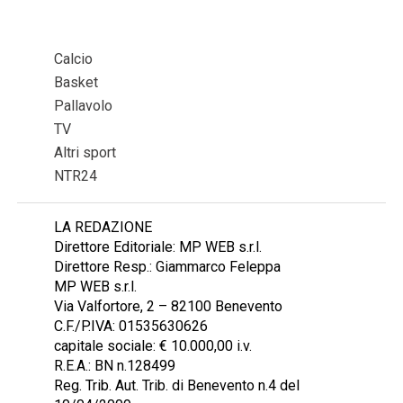
Calcio
Basket
Pallavolo
TV
Altri sport
NTR24
LA REDAZIONE
Direttore Editoriale: MP WEB s.r.l.
Direttore Resp.: Giammarco Feleppa
MP WEB s.r.l.
Via Valfortore, 2 – 82100 Benevento
C.F./P.IVA: 01535630626
capitale sociale: € 10.000,00 i.v.
R.E.A.: BN n.128499
Reg. Trib. Aut. Trib. di Benevento n.4 del