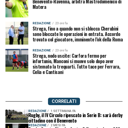
Benevento-Ravenna, arbitra Mastrodomenico di
Matera
REDAZIONE
23 ore fa
Strega, fino a quando non si sblocca Cherubini
sono bloccate le operazioni in entrata. Accordo
trovato col giocatore, imminente l’ok della Roma
REDAZIONE
23 ore fa
Strega, nodo uscite: Carfora fermo per
infortunio, Manconi si muove solo dopo aver
sistemato la trequarti. Tutto tace per Ferrara,
Celia e Cantisani
CORRELATI
REDAZIONE
1 SETTIMANA FA
Rugby, il IV Circolo ripescato in Serie B: sarà derby
cittadino con il Benevento
REDAZIONE
2 MESI FA