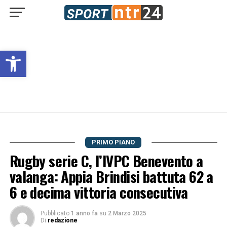
Open toolbar
PRIMO PIANO
Rugby serie C, l’IVPC Benevento a
valanga: Appia Brindisi battuta 62 a
6 e decima vittoria consecutiva
Pubblicato
1 anno fa
su
2 Marzo 2025
Di
redazione