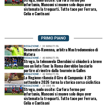
infortunio, Manconi si muove solo dopo aver
sistemato la trequarti. Tutto tace per Ferrara,
Celia e Cantisani
PRIMO PIANO
REDAZIONE
33 MINUTI FA
Benevento-Ravenna, arbitra Mastrodomenico di
Matera
REDAZIONE
40 MINUTI FA
Strega, la telenovela Cherubini si chiuderà a breve
con un lieto fine: la Roma dovrebbe lasciarlo
partire al rientro dalla tournée in Galles
REDAZIONE
42 MINUTI FA
La Regione rilancia il Giro di Campania: il 20
settembre 2026 torna la storica corsa ciclistica
REDAZIONE
23 ORE FA
Strega, nodo uscite: Carfora fermo per
infortunio, Manconi si muove solo dopo aver
sistemato la trequarti. Tutto tace per Ferrara,
Celia e Cantisani