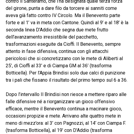
contro il Santeramo, che l’ha designata quale terza forza
del girone, punta a dare filo da torcere ai sanniti come
aveva già fatto contro IV Circolo. Ma il Benevento parte
forte e al 1’ va in meta con Cantone. Quindi al 9’ e al 18’ è la
seconda linea D’Addio che segna due mete frutto
dell’avanzamento irresistibile del pacchetto,
trasformazioni eseguite da Cioffi. Il Benevento, sempre
attento in fase difensiva, continua con gli attacchi
pericolosi che si concretizzano con le mete di Aliberti al
25’, di Cioffi al 33’ e di Ciampa GM al 36’ (trasforma
Botticella). Per l’Appia Brindisi solo due calci di punizione
tra i pali che fissano il risultato del primo tempo sul 6 a 36.
Dopo l’intervallo Il Brindisi non riesce a mettere riparo alle
falle difensive né a riorganizzare un gioco offensivo
efficace, mentre il Benevento continua a macinare gioco,
occasioni propizie e mete. Arrivano alte quattro mete in
meno di mezz’ora: al 3’ con Pagnozzi, al 14’ con Ciampa F.
(trasforma Botticella), al 19’ con D’Addio (trasforma