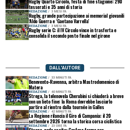
Rugby Quarto Circolo, festa di fine stagione: 290
tesserati e 35 anni di storia
REDAZIONE
3 MESI FA
Rugby, grande partecipazione ai memorial giovanili
‘Aldo Guerra e ‘Gaetano Varrella’
REDAZIONE
3 MESI FA
Rugby serie C: il IV Circolo vince in trasferta e
consolida il secondo posto finale nel girone
DALL'AUTORE
REDAZIONE
33 MINUTI FA
Benevento-Ravenna, arbitra Mastrodomenico di
Matera
REDAZIONE
40 MINUTI FA
Strega, la telenovela Cherubini si chiuderà a breve
con un lieto fine: la Roma dovrebbe lasciarlo
partire al rientro dalla tournée in Galles
REDAZIONE
42 MINUTI FA
La Regione rilancia il Giro di Campania: il 20
settembre 2026 torna la storica corsa ciclistica
REDAZIONE
23 ORE FA
Strega, nodo uscite: Carfora fermo per